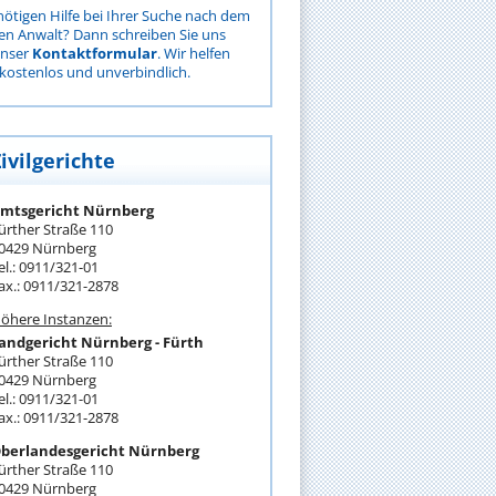
nötigen Hilfe bei Ihrer Suche nach dem
gen Anwalt? Dann schreiben Sie uns
unser
Kontaktformular
. Wir helfen
kostenlos und unverbindlich.
ivilgerichte
mtsgericht Nürnberg
ürther Straße 110
0429 Nürnberg
el.: 0911/321-01
ax.: 0911/321-2878
öhere Instanzen:
andgericht Nürnberg - Fürth
ürther Straße 110
0429 Nürnberg
el.: 0911/321-01
ax.: 0911/321-2878
berlandesgericht Nürnberg
ürther Straße 110
0429 Nürnberg