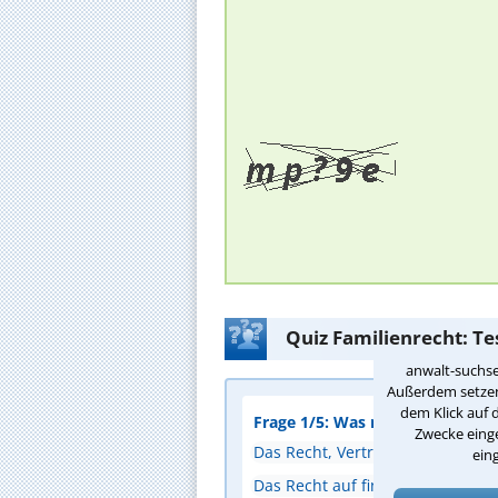
Quiz Familienrecht: Te
anwalt-suchse
Außerdem setzen 
dem Klick auf 
Frage 1/5: Was regelt das Sorge
Zwecke einge
Das Recht, Verträge für Ehepart
ein
Das Recht auf finanzielle Unters