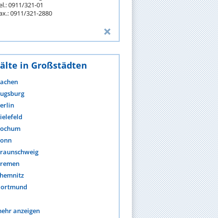
el.: 0911/321-01
ax.: 0911/321-2880
älte in Großstädten
achen
ugsburg
erlin
ielefeld
ochum
onn
raunschweig
remen
hemnitz
ortmund
ehr anzeigen