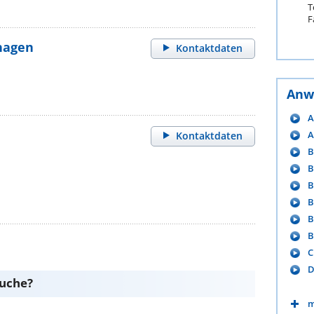
T
F
hagen
Kontaktdaten
Anw
A
A
Kontaktdaten
B
B
B
B
B
B
C
D
suche?
m