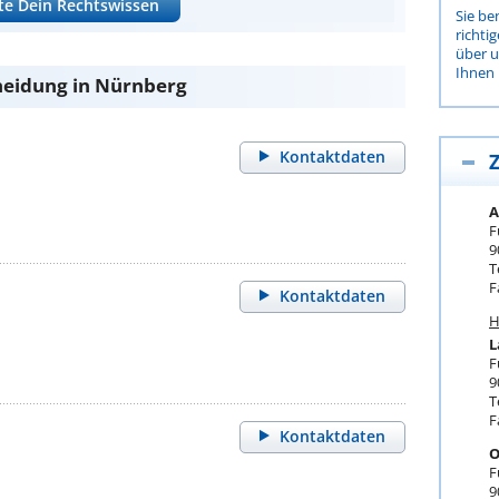
te Dein Rechtswissen
Sie be
richti
über 
Ihnen 
heidung in Nürnberg
Kontaktdaten
Z
A
F
9
T
F
Kontaktdaten
H
L
F
9
T
F
Kontaktdaten
O
F
9