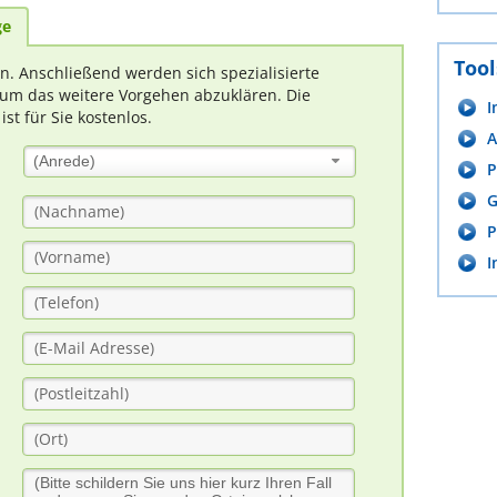
ge
Tool
rn. Anschließend werden sich spezialisierte
um das weitere Vorgehen abzuklären. Die
I
t für Sie kostenlos.
A
(Anrede)
P
G
P
I