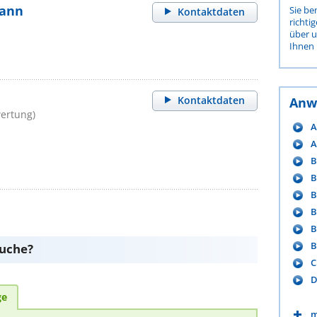
mann
Sie be
Kontaktdaten
richti
über 
Ihnen 
Kontaktdaten
Anw
ertung)
A
A
B
B
B
B
B
B
suche?
C
D
ge
m