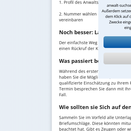
1. Profil des Anwalts für Beleidigu
anwalt-suchse
Außerdem setzen 
2. Nummer wählen und direkt mit de
dem Klick auf 
vereinbaren
Zwecke einge
ein
Noch besser: Lassen Sie si
Der einfachste Weg zum Anwalt in Id
einen Rückruf der Kanzlei anzuforder
Was passiert beim anwaltli
Während des ersten Gesprächs mit I
haben Sie die Möglichkeit, in Ruhe d
qualifizierte Einschätzung zu Ihrem 
Termin besprechen Sie dann mit Ihr
Fall.
Wie sollten sie Sich auf d
Sammeln Sie im Vorfeld alle Unterlag
Briefumschläge. Diese könnten mitu
beachtet hat. Gibt es Zeugen oder w