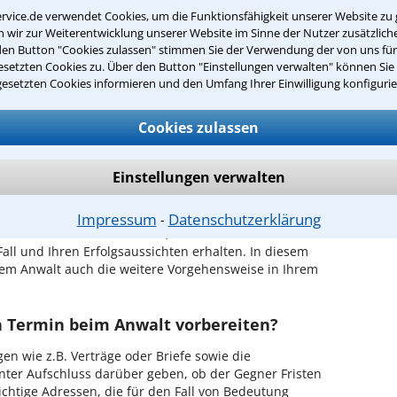
ng in Ihrer Umgebung auswählen
rvice.de verwendet Cookies, um die Funktionsfähigkeit unserer Website zu 
wir zur Weiterentwicklung unserer Website im Sinne der Nutzer zusätzliche
r Kanzlei in Idar-Oberstein einen Beratungstermin
den Button "Cookies zulassen" stimmen Sie der Verwendung der von uns fü
setzten Cookies zu. Über den Button "Einstellungen verwalten" können Sie 
gesetzten Cookies informieren und den Umfang Ihrer Einwilligung konfigurie
ch zurückrufen
Cookies zulassen
ar-Oberstein ist es, über unser Kontaktformular
n - probieren Sie es gleich aus.
Einstellungen verwalten
chen Erstgespräch in Idar-Oberstein?
hrem Rechtsanwalt für Beleidigung in Idar-Oberstein
Impressum
Datenschutzerklärung
⁃
en Sachverhalt zu schildern, sodass Sie eine
Fall und Ihren Erfolgsaussichten erhalten. In diesem
em Anwalt auch die weitere Vorgehensweise in Ihrem
en Termin beim Anwalt vorbereiten?
en wie z.B. Verträge oder Briefe sowie die
nter Aufschluss darüber geben, ob der Gegner Fristen
ichtige Adressen, die für den Fall von Bedeutung