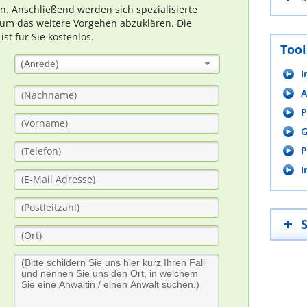
rn. Anschließend werden sich spezialisierte
um das weitere Vorgehen abzuklären. Die
t für Sie kostenlos.
Tool
(Anrede)
I
A
P
G
P
I