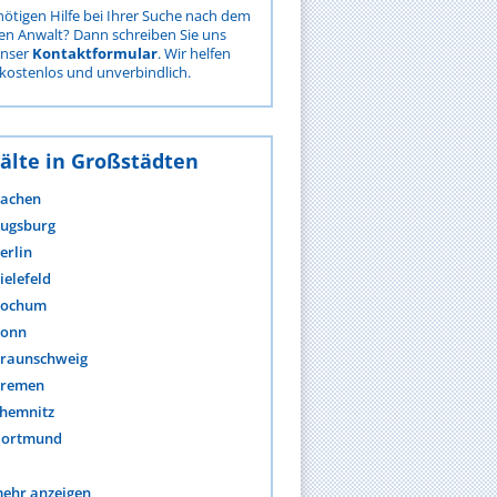
nötigen Hilfe bei Ihrer Suche nach dem
gen Anwalt? Dann schreiben Sie uns
unser
Kontaktformular
. Wir helfen
kostenlos und unverbindlich.
älte in Großstädten
achen
ugsburg
erlin
ielefeld
ochum
onn
raunschweig
remen
hemnitz
ortmund
ehr anzeigen