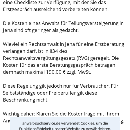
eine Checkliste zur Verfügung, mit der Sie das
Erstgespräch ausreichend vorbereiten können.
Die Kosten eines Anwalts für Teilungsversteigerung in
Jena sind oft geringer als gedacht!
Wieviel ein Rechtsanwalt in Jena für eine Erstberatung
verlangen darf, ist in §34 des
Rechtsanwaltsvergütungsgesetz (RVG) geregelt. Die
Kosten für das erste Beratungsgespräch betragen
demnach maximal 190,00 € zzgl. MwSt.
Diese Regelung gilt jedoch nur für Verbraucher. Für
Selbstständige oder Freiberufler gilt diese
Beschränkung nicht.
Wichtig daher: Klären Sie die Kostenfrage mit Ihrem
Anwalt aus Jena schon zu Beginn der ersten Beratung.
anwalt-suchservice.de verwendet Cookies, um die
Funktionsfähigkeit unserer Website zu gewährleisten.