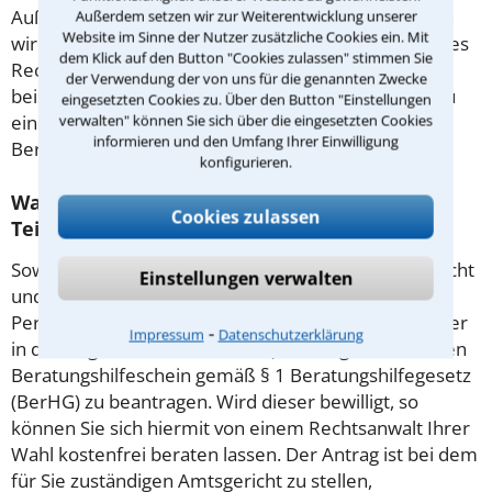
Außerdem gut zu wissen: Gemäß § 34 Absatz 2 RVG
Außerdem setzen wir zur Weiterentwicklung unserer
Website im Sinne der Nutzer zusätzliche Cookies ein. Mit
wird die Beratungsgebühr auf weitere Tätigkeiten des
dem Klick auf den Button "Cookies zulassen" stimmen Sie
Rechtsanwalts angerechnet. Sollte es also
der Verwendung der von uns für die genannten Zwecke
beispielsweise aufgrund des Beratungsgesprächs zu
eingesetzten Cookies zu. Über den Button "Einstellungen
einem Prozess kommen, so kann der Anwalt diese
verwalten" können Sie sich über die eingesetzten Cookies
informieren und den Umfang Ihrer Einwilligung
Beratungsgebühr nicht mehr abrechnen.
konfigurieren.
Was tun wenn ich mir keinen Anwalt für
Cookies zulassen
Teilungsversteigerung leisten kann?
Soweit die Rechtsangelegenheit noch nicht vor Gericht
Einstellungen verwalten
und eine Rechtsberatung notwendig ist, haben
Personen mit geringem Einkommen (Maßstab ist hier
⁃
Impressum
Datenschutzerklärung
in der Regel der Sozialhilfesatz) die Möglichkeit, einen
Beratungshilfeschein gemäß § 1 Beratungshilfegesetz
(BerHG) zu beantragen. Wird dieser bewilligt, so
können Sie sich hiermit von einem Rechtsanwalt Ihrer
Wahl kostenfrei beraten lassen. Der Antrag ist bei dem
für Sie zuständigen Amtsgericht zu stellen,