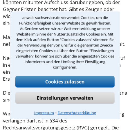
könnten mitunter Aufschluss darüber geben, ob der
Gegner Fristen beachtet hat. Gibt es Zeugen oder
wichtige Adressen, die für den Fall von Bedeutung
anwalt-suchservice.de verwendet Cookies, um die
sind?
Funktionsfähigkeit unserer Website zu gewährleisten.
Außerdem setzen wir zur Weiterentwicklung unserer
Website im Sinne der Nutzer zusätzliche Cookies ein. Mit
Machen Sie sich vorab schriftliche Notizen und
dem Klick auf den Button "Cookies zulassen" stimmen Sie
nehmen Sie diese zum Beratungsgespräch in Jena mit.
der Verwendung der von uns für die genannten Zwecke
eingesetzten Cookies zu. Über den Button "Einstellungen
verwalten" können Sie sich über die eingesetzten Cookies
Nachdem Sie über das Kontaktformular einen Rückruf
informieren und den Umfang Ihrer Einwilligung
in einer Kanzlei angefordert haben, stellen wir Ihnen
konfigurieren.
eine Checkliste zur Verfügung, mit der Sie das
Erstgespräch ausreichend vorbereiten können.
Cookies zulassen
Die Kosten eines Anwalts für Vorsorgevollmacht in Jena
Einstellungen verwalten
sind oft geringer als gedacht!
⁃
Impressum
Datenschutzerklärung
Wieviel ein Rechtsanwalt in Jena für eine Erstberatung
verlangen darf, ist in §34 des
Rechtsanwaltsvergütungsgesetz (RVG) geregelt. Die