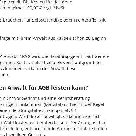
 geregelt. Die Kosten für das erste
h maximal 190,00 € zzgl. MwSt.
erbraucher. Für Selbstständige oder Freiberufler gilt
nfrage mit Ihrem Anwalt aus Karben schon zu Beginn
 Absatz 2 RVG wird die Beratungsgebühr auf weitere
echnet. Sollte es also beispielsweise aufgrund des
ss kommen, so kann der Anwalt diese
hnen.
en Anwalt für AGB leisten kann?
h nicht vor Gericht und eine Rechtsberatung
geringem Einkommen (Maßstab ist hier in der Regel
, einen Beratungshilfeschein gemäß § 1
tragen. Wird dieser bewilligt, so können Sie sich
 Wahl kostenfrei beraten lassen. Der Antrag ist bei
t zu stellen, entsprechende Antragsformulare finden
es jeweiligen Gerichts.