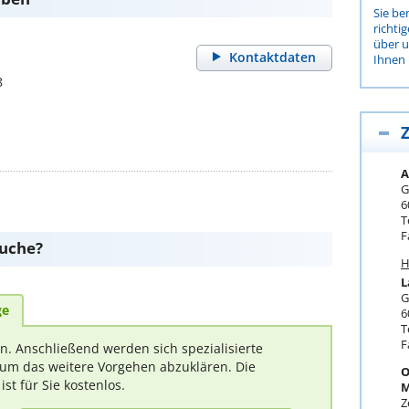
Sie be
richti
über 
Kontaktdaten
Ihnen 
8
Z
A
G
6
T
F
suche?
H
L
G
ge
6
T
F
rn. Anschließend werden sich spezialisierte
um das weitere Vorgehen abzuklären. Die
O
t für Sie kostenlos.
M
Z