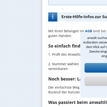
Erste-Hilfe-Infos zur 
Mit Ihren Belangen im
AGB
sind Sie
guten Händen.
anwalt-suchse
Außerdem setzen 
So einfach finden Sie den 
dem Klick auf 
Zwecke einge
1. Profil des Anwalts für AGB in Ih
ein
2. Nummer wählen und direkt mit de
vereinbaren
Noch besser: Lassen Sie si
Der einfachste Weg zum Anwalt in Ka
Rückruf der Kanzlei anzufordern - pr
Was passiert beim anwaltl