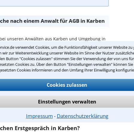
Suche nach einem Anwalt für AGB in Karben
 bei unseren Anwälten aus Karben und Umgebung in
rvice.de verwendet Cookies, um die Funktionsfähigkeit unserer Website zu 
wir zur Weiterentwicklung unserer Website im Sinne der Nutzer zusätzliche
passenden Anwalt für AGB in Karben:
den Button "Cookies zulassen" stimmen Sie der Verwendung der von uns fü
setzten Cookies zu. Über den Button "Einstellungen verwalten" können Sie 
rer Umgebung auswählen
gesetzten Cookies informieren und den Umfang Ihrer Einwilligung konfigurie
r Kanzlei in Karben einen Beratungstermin
Cookies zulassen
ch zurückrufen
Einstellungen verwalten
rben ist es, über unser Kontaktformular einen
Impressum
Datenschutzerklärung
obieren Sie es gleich aus.
⁃
ichen Erstgespräch in Karben?