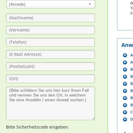
6
(Anrede)
T
F
Anw
A
A
B
B
B
B
B
B
C
D
Bitte Sicherheitscode eingeben.