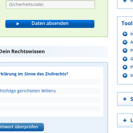
m
Tool
I
A
P
e Dein Rechtswissen
G
P
rklärung im Sinne des Zivilrechts?
I
htsfolge gerichteten Willens
ntwort überprüfen