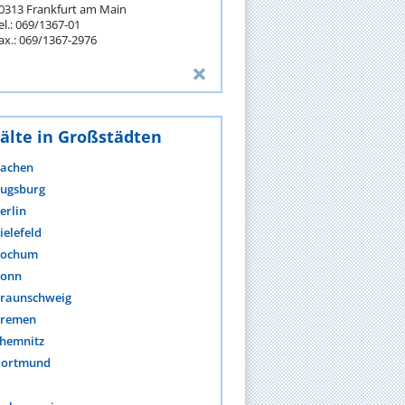
0313 Frankfurt am Main
el.: 069/1367-01
ax.: 069/1367-2976
älte in Großstädten
achen
ugsburg
erlin
ielefeld
ochum
onn
raunschweig
remen
hemnitz
ortmund