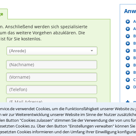
Anw
ge
A
rn. Anschließend werden sich spezialisierte
A
um das weitere Vorgehen abzuklären. Die
B
t für Sie kostenlos.
B
B
(Anrede)
B
B
B
C
D
m
rvice.de verwendet Cookies, um die Funktionsfähigkeit unserer Website zu 
wir zur Weiterentwicklung unserer Website im Sinne der Nutzer zusätzliche
den Button "Cookies zulassen" stimmen Sie der Verwendung der von uns fü
Tool
setzten Cookies zu. Über den Button "Einstellungen verwalten" können Sie 
gesetzten Cookies informieren und den Umfang Ihrer Einwilligung konfigurie
I