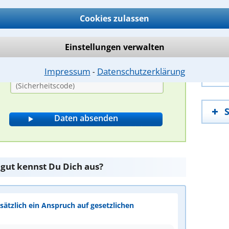
A
Cookies zulassen
P
G
Einstellungen verwalten
P
Bitte Sicherheitscode eingeben.
Impressum
Datenschutzerklärung
I
⁃
 gut kennst Du Dich aus?
ätzlich ein Anspruch auf gesetzlichen