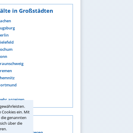
älte in Großstädten
achen
ugsburg
erlin
ielefeld
ochum
onn
raunschweig
remen
hemnitz
ortmund
ehr anzeigen
gewährleisten.
 Cookies ein. Mit
r die genannten
s
sich über die
ren.
mpressum generieren