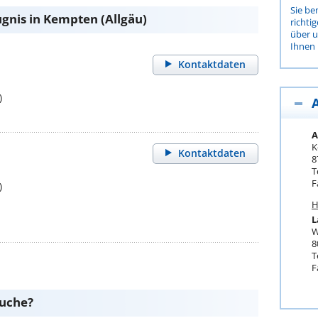
Sie be
gnis in Kempten (Allgäu)
richti
über 
Ihnen 
Kontaktdaten
)
A
K
Kontaktdaten
8
T
F
)
H
L
W
8
T
F
suche?