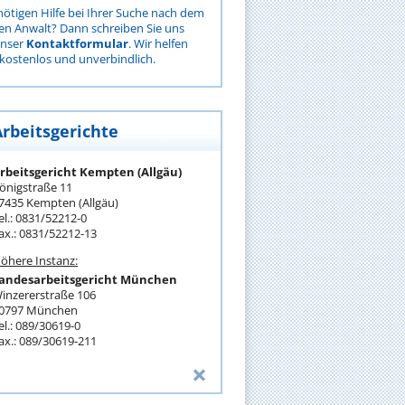
nötigen Hilfe bei Ihrer Suche nach dem
gen Anwalt? Dann schreiben Sie uns
unser
Kontaktformular
. Wir helfen
kostenlos und unverbindlich.
Arbeitsgerichte
rbeitsgericht Kempten (Allgäu)
önigstraße 11
7435 Kempten (Allgäu)
el.: 0831/52212-0
ax.: 0831/52212-13
öhere Instanz:
andesarbeitsgericht München
inzererstraße 106
0797 München
el.: 089/30619-0
ax.: 089/30619-211