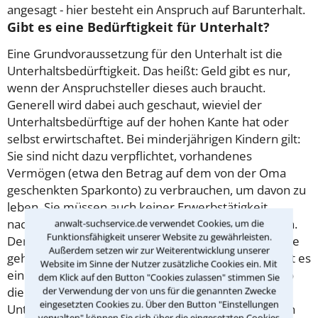
angesagt - hier besteht ein Anspruch auf Barunterhalt.
Gibt es eine Bedürftigkeit für Unterhalt?
Eine Grundvoraussetzung für den Unterhalt ist die
Unterhaltsbedürftigkeit. Das heißt: Geld gibt es nur,
wenn der Anspruchsteller dieses auch braucht.
Generell wird dabei auch geschaut, wieviel der
Unterhaltsbedürftige auf der hohen Kante hat oder
selbst erwirtschaftet. Bei minderjährigen Kindern gilt:
Sie sind nicht dazu verpflichtet, vorhandenes
Vermögen (etwa den Betrag auf dem von der Oma
geschenkten Sparkonto) zu verbrauchen, um davon zu
leben. Sie müssen auch keiner Erwerbstätigkeit
nachgehen, um ihren Lebensunterhalt zu bestreiten.
anwalt-suchservice.de verwendet Cookies, um die
Funktionsfähigkeit unserer Website zu gewährleisten.
Denn Minderjährige sollen zunächst mal in die Schule
Außerdem setzen wir zur Weiterentwicklung unserer
gehen und eine Ausbildung machen. Allerdeings gibt es
Website im Sinne der Nutzer zusätzliche Cookies ein. Mit
ein paar Ausnahmen: Einkünfte aus Vermögen - also
dem Klick auf den Button "Cookies zulassen" stimmen Sie
der Verwendung der von uns für die genannten Zwecke
die Zinsen aus dem Sparkonto - sind beim
eingesetzten Cookies zu. Über den Button "Einstellungen
Unterhaltsbedarf mit anzurechnen. Ein Verbrauchen
verwalten" können Sie sich über die eingesetzten Cookies