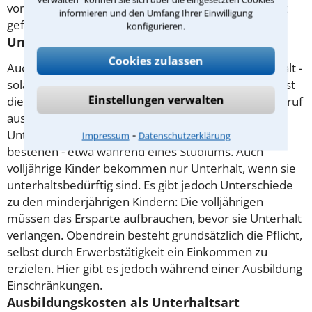
von vorhandenem Vermögen wird nur solange nicht
informieren und den Umfang Ihrer Einwilligung
gefordert, wie die Eltern Unterhalt zahlen können.
konfigurieren.
Unterhalt für volljährige Kinder
Cookies zulassen
Auch volljährige Kinder haben Anspruch auf Unterhalt -
solange sie ihre Erstausbildung durchlaufen. Damit ist
Einstellungen verwalten
die Ausbildung gemeint, die es ermöglicht, einen Beruf
auszuüben - also nicht die Schule. Ein
⁃
Unterhaltsanspruch kann auch für geraume Zeit
Impressum
Datenschutzerklärung
bestehen - etwa während eines Studiums. Auch
volljährige Kinder bekommen nur Unterhalt, wenn sie
unterhaltsbedürftig sind. Es gibt jedoch Unterschiede
zu den minderjährigen Kindern: Die volljährigen
müssen das Ersparte aufbrauchen, bevor sie Unterhalt
verlangen. Obendrein besteht grundsätzlich die Pflicht,
selbst durch Erwerbstätigkeit ein Einkommen zu
erzielen. Hier gibt es jedoch während einer Ausbildung
Einschränkungen.
Ausbildungskosten als Unterhaltsart