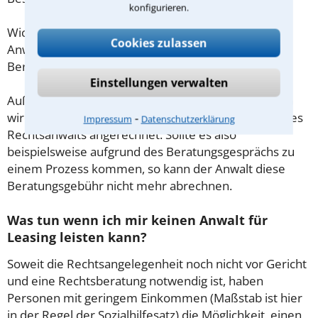
konfigurieren.
Wichtig daher: Klären Sie die Kostenfrage mit Ihrem
Cookies zulassen
Anwalt aus Krefeld schon zu Beginn der ersten
Beratung.
Einstellungen verwalten
Außerdem gut zu wissen: Gemäß § 34 Absatz 2 RVG
⁃
wird die Beratungsgebühr auf weitere Tätigkeiten des
Impressum
Datenschutzerklärung
Rechtsanwalts angerechnet. Sollte es also
beispielsweise aufgrund des Beratungsgesprächs zu
einem Prozess kommen, so kann der Anwalt diese
Beratungsgebühr nicht mehr abrechnen.
Was tun wenn ich mir keinen Anwalt für
Leasing leisten kann?
Soweit die Rechtsangelegenheit noch nicht vor Gericht
und eine Rechtsberatung notwendig ist, haben
Personen mit geringem Einkommen (Maßstab ist hier
in der Regel der Sozialhilfesatz) die Möglichkeit, einen