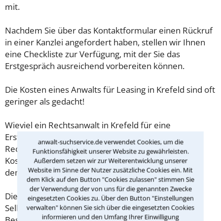
mit.
Nachdem Sie über das Kontaktformular einen Rückruf
in einer Kanzlei angefordert haben, stellen wir Ihnen
eine Checkliste zur Verfügung, mit der Sie das
Erstgespräch ausreichend vorbereiten können.
Die Kosten eines Anwalts für Leasing in Krefeld sind oft
geringer als gedacht!
Wieviel ein Rechtsanwalt in Krefeld für eine
Erstberatung verlangen darf, ist in §34 des
anwalt-suchservice.de verwendet Cookies, um die
Rechtsanwaltsvergütungsgesetz (RVG) geregelt. Die
Funktionsfähigkeit unserer Website zu gewährleisten.
Kosten für das erste Beratungsgespräch betragen
Außerdem setzen wir zur Weiterentwicklung unserer
Website im Sinne der Nutzer zusätzliche Cookies ein. Mit
demnach maximal 190,00 € zzgl. MwSt.
dem Klick auf den Button "Cookies zulassen" stimmen Sie
der Verwendung der von uns für die genannten Zwecke
Diese Regelung gilt jedoch nur für Verbraucher. Für
eingesetzten Cookies zu. Über den Button "Einstellungen
Selbstständige oder Freiberufler gilt diese
verwalten" können Sie sich über die eingesetzten Cookies
informieren und den Umfang Ihrer Einwilligung
Beschränkung nicht.