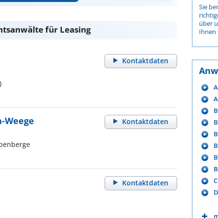
Sie be
richti
über 
htsanwälte für Leasing
Ihnen 
Kontaktdaten
Anw
)
A
A
B
n-Weege
Kontaktdaten
B
B
benberge
B
B
B
C
Kontaktdaten
D
m