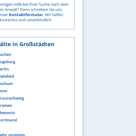
nötigen Hilfe bei Ihrer Suche nach dem
gen Anwalt? Dann schreiben Sie uns
unser
Kontaktformular
. Wir helfen
kostenlos und unverbindlich.
älte in Großstädten
achen
ugsburg
erlin
ielefeld
ochum
onn
raunschweig
remen
hemnitz
ortmund
ehr anzeigen