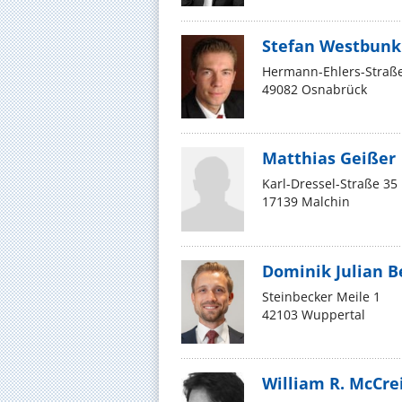
Stefan Westbunk
Hermann-Ehlers-Straß
49082 Osnabrück
Matthias Geißer
Karl-Dressel-Straße 35
17139 Malchin
Dominik Julian B
Steinbecker Meile 1
42103 Wuppertal
William R. McCre