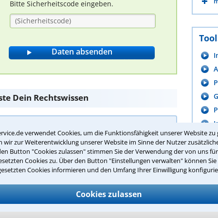
m
Bitte Sicherheitscode eingeben.
Tool
I
A
P
G
ste Dein Rechtswissen
P
I
rvice.de verwendet Cookies, um die Funktionsfähigkeit unserer Website zu 
recht in Deutschland?
wir zur Weiterentwicklung unserer Website im Sinne der Nutzer zusätzliche
ner abzuschließen
den Button "Cookies zulassen" stimmen Sie der Verwendung der von uns fü
setzten Cookies zu. Über den Button "Einstellungen verwalten" können Sie 
tützung von Dritten
gesetzten Cookies informieren und den Umfang Ihrer Einwilligung konfigurie
erhalb der Familie
ie Gesundheit, Ausbildung und Aufenthaltsort
Cookies zulassen