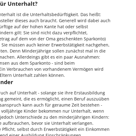
für Unterhalt?
rhalt ist die Unterhaltsbedürftigkeit. Das heißt:
steller dieses auch braucht. Generell wird dabei auch
ürftige auf der hohen Kante hat oder selbst
ndern gilt: Sie sind nicht dazu verpflichtet,
trag auf dem von der Oma geschenkten Sparkonto)
 Sie müssen auch keiner Erwerbstätigkeit nachgehen,
ten. Denn Minderjährige sollen zunächst mal in die
achen. Allerdeings gibt es ein paar Ausnahmen:
insen aus dem Sparkonto - sind beim
 Ein Verbrauchen von vorhandenem Vermögen wird
 Eltern Unterhalt zahlen können.
inder
uch auf Unterhalt - solange sie ihre Erstausbildung
ng gemeint, die es ermöglicht, einen Beruf auszuüben
altsanspruch kann auch für geraume Zeit bestehen -
 volljährige Kinder bekommen nur Unterhalt, wenn
bt jedoch Unterschiede zu den minderjährigen Kindern:
e aufbrauchen, bevor sie Unterhalt verlangen.
 Pflicht, selbst durch Erwerbstätigkeit ein Einkommen
hrend einer Ausbildung Einschränkungen.