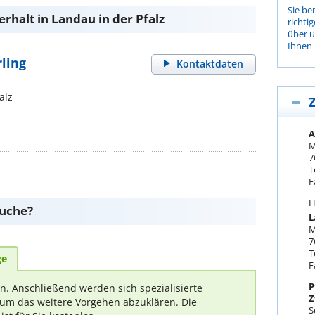
Sie be
rhalt in Landau in der Pfalz
richti
über 
Ihnen 
ling
Kontaktdaten
alz
Z
A
M
7
T
F
H
suche?
L
M
7
T
ge
F
P
rn. Anschließend werden sich spezialisierte
Z
um das weitere Vorgehen abzuklären. Die
S