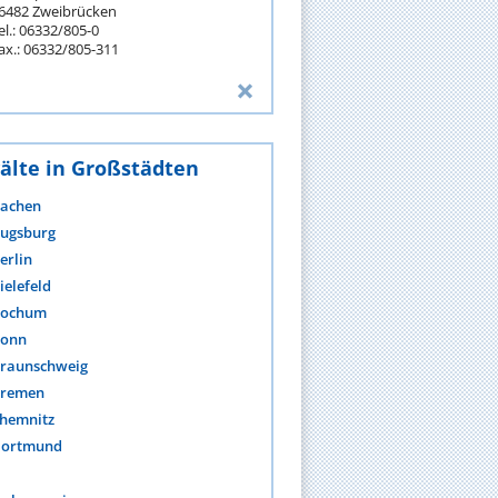
6482 Zweibrücken
el.: 06332/805-0
ax.: 06332/805-311
älte in Großstädten
achen
ugsburg
erlin
ielefeld
ochum
onn
raunschweig
remen
hemnitz
ortmund