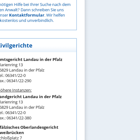
nötigen Hilfe bei Ihrer Suche nach dem
gen Anwalt? Dann schreiben Sie uns
unser
Kontaktformular
. Wir helfen
kostenlos und unverbindlich.
ivilgerichte
mtsgericht Landau in der Pfalz
arienring 13
6829 Landau in der Pfalz
el.: 06341/22-0
ax.: 06341/22-290
öhere Instanzen:
andgericht Landau in der Pfalz
arienring 13
6829 Landau in der Pfalz
el.: 06341/22-0
ax.: 06341/22-380
fälzisches Oberlandesgericht
weibrücken
chloßplatz 7