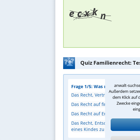
Quiz Familienrecht: Te
anwalt-suchse
Frage 1/5: Was regelt das Sorge
Außerdem setzen 
Das Recht, Verträge für Ehepart
dem Klick auf 
Zwecke einge
Das Recht auf finanzielle Unters
ein
Das Recht auf Erbansprüche inn
Das Recht, Entscheidungen für d
eines Kindes zu treffen