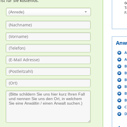
t für Sie kostenlos.
6
T
(Anrede)
F
Anw
A
A
B
B
B
B
B
B
C
D