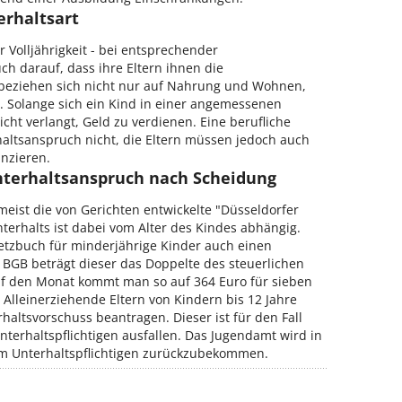
erhaltsart
r Volljährigkeit - bei entsprechender
ch darauf, dass ihre Eltern ihnen die
 beziehen sich nicht nur auf Nahrung und Wohnen,
. Solange sich ein Kind in einer angemessenen
cht verlangt, Geld zu verdienen. Eine berufliche
ltsanspruch nicht, die Eltern müssen jedoch auch
anzieren.
Unterhaltsanspruch nach Scheidung
eist die von Gerichten entwickelte "Düsseldorfer
terhalts ist dabei vom Alter des Kindes abhängig.
setzbuch für minderjährige Kinder auch einen
 BGB beträgt dieser das Doppelte des steuerlichen
uf den Monat kommt man so auf 364 Euro für sieben
.
Alleinerziehende Eltern von Kindern bis 12 Jahre
ltsvorschuss beantragen. Dieser ist für den Fall
terhaltspflichtigen ausfallen. Das Jugendamt wird in
om Unterhaltspflichtigen zurückzubekommen.