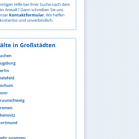
nötigen Hilfe bei Ihrer Suche nach dem
gen Anwalt? Dann schreiben Sie uns
unser
Kontaktformular
. Wir helfen
kostenlos und unverbindlich.
älte in Großstädten
achen
ugsburg
erlin
ielefeld
ochum
onn
raunschweig
remen
hemnitz
ortmund
ehr anzeigen