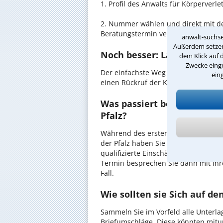
1. Profil des Anwalts für Körperver
2. Nummer wählen und direkt mit der
Beratungstermin vereinbaren
anwalt-suchse
Außerdem setzen 
Noch besser: Lassen Sie si
dem Klick auf 
Zwecke einge
Der einfachste Weg zum Anwalt in La
ein
einen Rückruf der Kanzlei anzuforder
Was passiert beim anwaltli
Pfalz?
Während des ersten Gesprächs mit I
der Pfalz haben Sie die Möglichkeit,
qualifizierte Einschätzung zu Ihrem 
Termin besprechen Sie dann mit Ihr
Fall.
Wie sollten sie Sich auf d
Sammeln Sie im Vorfeld alle Unterlag
Briefumschläge. Diese könnten mitu