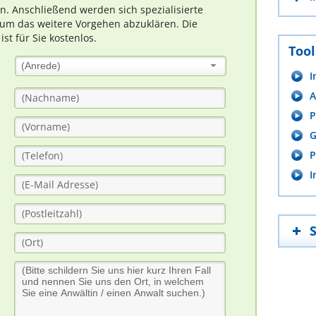
rn. Anschließend werden sich spezialisierte
um das weitere Vorgehen abzuklären. Die
t für Sie kostenlos.
Tool
(Anrede)
I
A
P
G
P
I