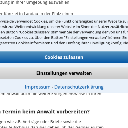
letzung in Ihrer Umgebung auswählen
 Kanzlei in Landau in der Pfalz einen
rvice.de verwendet Cookies, um die Funktionsfähigkeit unserer Website zu 
wir zur Weiterentwicklung unserer Website im Sinne der Nutzer zusätzliche
ch zurückrufen
den Button "Cookies zulassen" stimmen Sie der Verwendung der von uns fü
setzten Cookies zu. Über den Button "Einstellungen verwalten" können Sie 
ndau in der Pfalz ist es, über unser Kontaktformular
gesetzten Cookies informieren und den Umfang Ihrer Einwilligung konfigurie
n - probieren Sie es gleich aus.
Cookies zulassen
chen Erstgespräch in Landau in der
Einstellungen verwalten
hrem Rechtsanwalt für Körperverletzung in Landau in
 in Ruhe den Sachverhalt zu schildern, sodass Sie eine
Impressum
Datenschutzerklärung
⁃
Fall und Ihren Erfolgsaussichten erhalten. In diesem
em Anwalt auch die weitere Vorgehensweise in Ihrem
en Termin beim Anwalt vorbereiten?
en wie z.B. Verträge oder Briefe sowie die
nter Aufschluss darüber geben, ob der Gegner Fristen