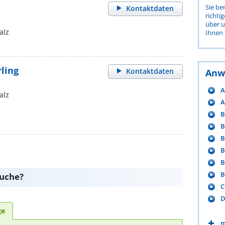
Sie be
Kontaktdaten
richti
über 
alz
Ihnen 
ling
Kontaktdaten
Anw
A
alz
A
B
B
B
B
B
B
suche?
C
D
ge
m