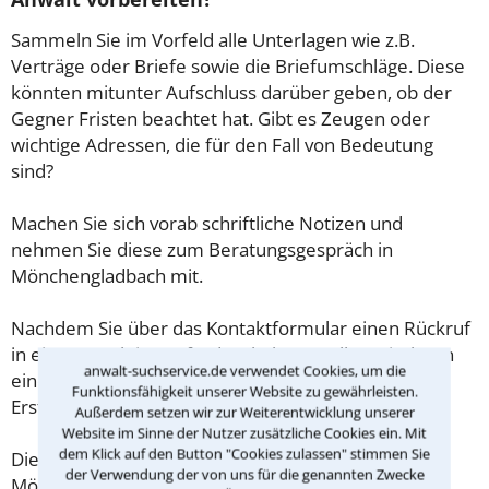
Sammeln Sie im Vorfeld alle Unterlagen wie z.B.
Verträge oder Briefe sowie die Briefumschläge. Diese
könnten mitunter Aufschluss darüber geben, ob der
Gegner Fristen beachtet hat. Gibt es Zeugen oder
wichtige Adressen, die für den Fall von Bedeutung
sind?
Machen Sie sich vorab schriftliche Notizen und
nehmen Sie diese zum Beratungsgespräch in
Mönchengladbach mit.
Nachdem Sie über das Kontaktformular einen Rückruf
in einer Kanzlei angefordert haben, stellen wir Ihnen
anwalt-suchservice.de verwendet Cookies, um die
eine Checkliste zur Verfügung, mit der Sie das
Funktionsfähigkeit unserer Website zu gewährleisten.
Erstgespräch ausreichend vorbereiten können.
Außerdem setzen wir zur Weiterentwicklung unserer
Website im Sinne der Nutzer zusätzliche Cookies ein. Mit
dem Klick auf den Button "Cookies zulassen" stimmen Sie
Die Kosten eines Anwalts für Körperverletzung in
der Verwendung der von uns für die genannten Zwecke
Mönchengladbach sind oft geringer als gedacht!