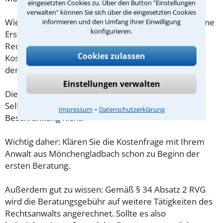
eingesetzten Cookies zu. Über den Button "Einstellungen
verwalten" können Sie sich über die eingesetzten Cookies
Wieviel ein Rechtsanwalt in Mönchengladbach für eine
informieren und den Umfang Ihrer Einwilligung
konfigurieren.
Erstberatung verlangen darf, ist in §34 des
Rechtsanwaltsvergütungsgesetz (RVG) geregelt. Die
Cookies zulassen
Kosten für das erste Beratungsgespräch betragen
demnach maximal 190,00 € zzgl. MwSt.
Einstellungen verwalten
Diese Regelung gilt jedoch nur für Verbraucher. Für
Selbstständige oder Freiberufler gilt diese
⁃
Impressum
Datenschutzerklärung
Beschränkung nicht.
Wichtig daher: Klären Sie die Kostenfrage mit Ihrem
Anwalt aus Mönchengladbach schon zu Beginn der
ersten Beratung.
Außerdem gut zu wissen: Gemäß § 34 Absatz 2 RVG
wird die Beratungsgebühr auf weitere Tätigkeiten des
Rechtsanwalts angerechnet. Sollte es also