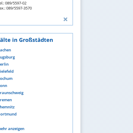
el.: 089/5597-02
ax.: 089/5597-3570
älte in Großstädten
achen
ugsburg
erlin
ielefeld
ochum
onn
raunschweig
remen
hemnitz
ortmund
ehr anzeigen