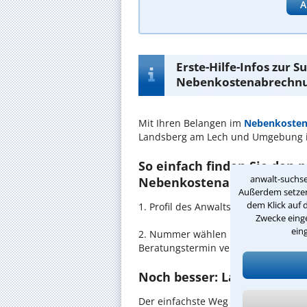
A
Erste-Hilfe-Infos zur 
Nebenkostenabrechnu
Mit Ihren Belangen im
Nebenkosten
Landsberg am Lech und Umgebung i
So einfach finden Sie den 
anwalt-suchse
Nebenkostenabrechnung in
Außerdem setzen 
dem Klick auf 
1. Profil des Anwalts für Nebenko
Zwecke einge
ein
2. Nummer wählen und direkt mit de
Beratungstermin vereinbaren
Noch besser: Lassen Sie si
Der einfachste Weg zum Anwalt in L