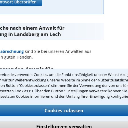
ntwort überprüfen
Suche nach einem Anwalt für
ng in Landsberg am Lech
abrechnung
sind Sie bei unseren Anwälten aus
n guten Händen.
passenden Anwalt für
rvice.de verwendet Cookies, um die Funktionsfähigkeit unserer Website zu 
 Landsberg am Lech:
wir zur Weiterentwicklung unserer Website im Sinne der Nutzer zusätzliche
den Button "Cookies zulassen" stimmen Sie der Verwendung der von uns fü
stenabrechnung in Ihrer Umgebung auswählen
setzten Cookies zu. Über den Button "Einstellungen verwalten" können Sie 
gesetzten Cookies informieren und den Umfang Ihrer Einwilligung konfigurie
r Kanzlei in Landsberg am Lech einen
Cookies zulassen
ch zurückrufen
andsberg am Lech ist es, über unser Kontaktformular
Einstellungen verwalten