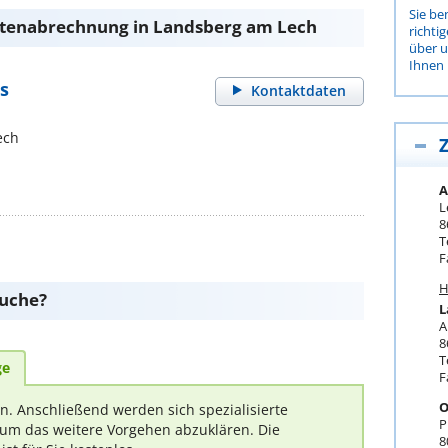
Sie be
tenabrechnung in Landsberg am Lech
richti
über 
Ihnen 
s
Kontaktdaten
ech
Z
A
L
8
T
F
H
suche?
L
A
8
T
ge
F
O
rn. Anschließend werden sich spezialisierte
P
um das weitere Vorgehen abzuklären. Die
8