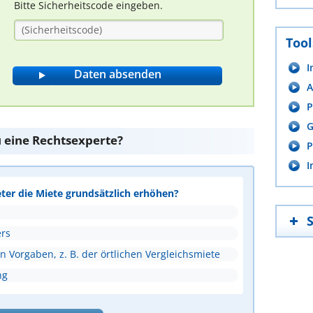
Bitte Sicherheitscode eingeben.
Tool
I
A
P
G
u eine Rechtsexperte?
P
I
eter die Miete grundsätzlich erhöhen?
rs
 Vorgaben, z. B. der örtlichen Vergleichsmiete
ng