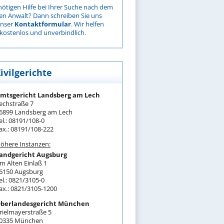
nötigen Hilfe bei Ihrer Suche nach dem
gen Anwalt? Dann schreiben Sie uns
unser
Kontaktformular
. Wir helfen
kostenlos und unverbindlich.
ivilgerichte
mtsgericht Landsberg am Lech
echstraße 7
6899 Landsberg am Lech
el.: 08191/108-0
ax.: 08191/108-222
öhere Instanzen:
andgericht Augsburg
m Alten Einlaß 1
6150 Augsburg
el.: 0821/3105-0
ax.: 0821/3105-1200
berlandesgericht München
rielmayerstraße 5
0335 München