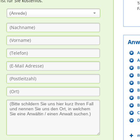
t für Sie kostenlos.
T
F
(Anrede)
Anw
A
A
B
B
B
B
B
B
C
D
m