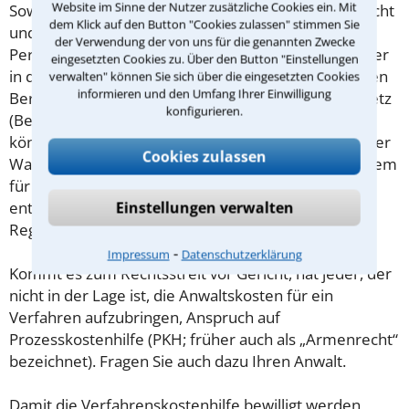
Website im Sinne der Nutzer zusätzliche Cookies ein. Mit
Soweit die Rechtsangelegenheit noch nicht vor Gericht
dem Klick auf den Button "Cookies zulassen" stimmen Sie
und eine Rechtsberatung notwendig ist, haben
der Verwendung der von uns für die genannten Zwecke
Personen mit geringem Einkommen (Maßstab ist hier
eingesetzten Cookies zu. Über den Button "Einstellungen
in der Regel der Sozialhilfesatz) die Möglichkeit, einen
verwalten" können Sie sich über die eingesetzten Cookies
informieren und den Umfang Ihrer Einwilligung
Beratungshilfeschein gemäß § 1 Beratungshilfegesetz
konfigurieren.
(BerHG) zu beantragen. Wird dieser bewilligt, so
können Sie sich hiermit von einem Rechtsanwalt Ihrer
Cookies zulassen
Wahl kostenfrei beraten lassen. Der Antrag ist bei dem
für Sie zuständigen Amtsgericht zu stellen,
entsprechende Antragsformulare finden Sie in der
Einstellungen verwalten
Regel auf der Homepage des jeweiligen Gerichts.
⁃
Impressum
Datenschutzerklärung
Kommt es zum Rechtsstreit vor Gericht, hat jeder, der
nicht in der Lage ist, die Anwaltskosten für ein
Verfahren aufzubringen, Anspruch auf
Prozesskostenhilfe (PKH; früher auch als „Armenrecht“
bezeichnet). Fragen Sie auch dazu Ihren Anwalt.
Damit die Verfahrenskostenhilfe bewilligt werden