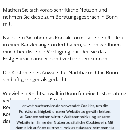
Machen Sie sich vorab schriftliche Notizen und
nehmen Sie diese zum Beratungsgespräch in Bonn
mit.
Nachdem Sie über das Kontaktformular einen Rückruf
in einer Kanzlei angefordert haben, stellen wir Ihnen
eine Checkliste zur Verfügung, mit der Sie das
Erstgespräch ausreichend vorbereiten können.
Die Kosten eines Anwalts für Nachbarrecht in Bonn
sind oft geringer als gedacht!
Wieviel ein Rechtsanwalt in Bonn für eine Erstberatung
verlangen darf, ist in §34 des
anwalt-suchservice.de verwendet Cookies, um die
Rechtsanwaltsvergütungsgesetz (RVG) geregelt. Die
Funktionsfähigkeit unserer Website zu gewährleisten.
Kosten für das erste Beratungsgespräch betragen
Außerdem setzen wir zur Weiterentwicklung unserer
demnach maximal 190,00 € zzgl. MwSt.
Website im Sinne der Nutzer zusätzliche Cookies ein. Mit
dem Klick auf den Button "Cookies zulassen" stimmen Sie