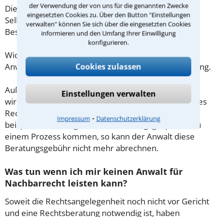
der Verwendung der von uns für die genannten Zwecke
Diese Regelung gilt jedoch nur für Verbraucher. Für
eingesetzten Cookies zu. Über den Button "Einstellungen
Selbstständige oder Freiberufler gilt diese
verwalten" können Sie sich über die eingesetzten Cookies
Beschränkung nicht.
informieren und den Umfang Ihrer Einwilligung
konfigurieren.
Wichtig daher: Klären Sie die Kostenfrage mit Ihrem
Cookies zulassen
Anwalt aus Bonn schon zu Beginn der ersten Beratung.
Außerdem gut zu wissen: Gemäß § 34 Absatz 2 RVG
Einstellungen verwalten
wird die Beratungsgebühr auf weitere Tätigkeiten des
Rechtsanwalts angerechnet. Sollte es also
⁃
Impressum
Datenschutzerklärung
beispielsweise aufgrund des Beratungsgesprächs zu
einem Prozess kommen, so kann der Anwalt diese
Beratungsgebühr nicht mehr abrechnen.
Was tun wenn ich mir keinen Anwalt für
Nachbarrecht leisten kann?
Soweit die Rechtsangelegenheit noch nicht vor Gericht
und eine Rechtsberatung notwendig ist, haben