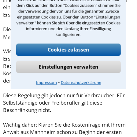
dem Klick auf den Button "Cookies zulassen" stimmen Sie
eine Checkliste zur Verfügung, mit der Sie das
der Verwendung der von uns für die genannten Zwecke
Erstgespräch ausreichend vorbereiten können.
eingesetzten Cookies zu. Über den Button "Einstellungen
verwalten" können Sie sich über die eingesetzten Cookies
Die Kosten eines Anwalts für Akteneinsicht in
informieren und den Umfang Ihrer Einwilligung
konfigurieren.
Mannheim sind oft geringer als gedacht!
Cookies zulassen
Wieviel ein Rechtsanwalt in Mannheim für eine
Erstberatung verlangen darf, ist in §34 des
Rechtsanwaltsvergütungsgesetz (RVG) geregelt. Die
Einstellungen verwalten
Kosten für das erste Beratungsgespräch betragen
demnach maximal 190,00 € zzgl. MwSt.
⁃
Impressum
Datenschutzerklärung
Diese Regelung gilt jedoch nur für Verbraucher. Für
Selbstständige oder Freiberufler gilt diese
Beschränkung nicht.
Wichtig daher: Klären Sie die Kostenfrage mit Ihrem
Anwalt aus Mannheim schon zu Beginn der ersten