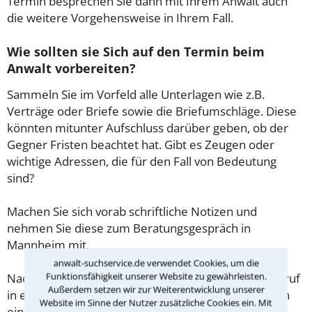
Termin besprechen Sie dann mit Ihrem Anwalt auch
die weitere Vorgehensweise in Ihrem Fall.
Wie sollten sie Sich auf den Termin beim
Anwalt vorbereiten?
Sammeln Sie im Vorfeld alle Unterlagen wie z.B.
Verträge oder Briefe sowie die Briefumschläge. Diese
könnten mitunter Aufschluss darüber geben, ob der
Gegner Fristen beachtet hat. Gibt es Zeugen oder
wichtige Adressen, die für den Fall von Bedeutung
sind?
Machen Sie sich vorab schriftliche Notizen und
nehmen Sie diese zum Beratungsgespräch in
Mannheim mit.
anwalt-suchservice.de verwendet Cookies, um die
Funktionsfähigkeit unserer Website zu gewährleisten.
Nachdem Sie über das Kontaktformular einen Rückruf
Außerdem setzen wir zur Weiterentwicklung unserer
in einer Kanzlei angefordert haben, stellen wir Ihnen
Website im Sinne der Nutzer zusätzliche Cookies ein. Mit
eine Checkliste zur Verfügung, mit der Sie das