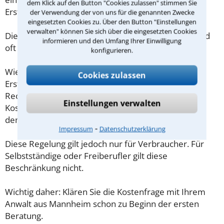
dem Klick auf den Button "Cookies zulassen" stimmen Sie
Erstgespräch ausreichend vorbereiten können.
der Verwendung der von uns für die genannten Zwecke
eingesetzten Cookies zu. Über den Button "Einstellungen
verwalten" können Sie sich über die eingesetzten Cookies
Die Kosten eines Anwalts für Mord in Mannheim sind
informieren und den Umfang Ihrer Einwilligung
oft geringer als gedacht!
konfigurieren.
Wieviel ein Rechtsanwalt in Mannheim für eine
Cookies zulassen
Erstberatung verlangen darf, ist in §34 des
Rechtsanwaltsvergütungsgesetz (RVG) geregelt. Die
Einstellungen verwalten
Kosten für das erste Beratungsgespräch betragen
demnach maximal 190,00 € zzgl. MwSt.
⁃
Impressum
Datenschutzerklärung
Diese Regelung gilt jedoch nur für Verbraucher. Für
Selbstständige oder Freiberufler gilt diese
Beschränkung nicht.
Wichtig daher: Klären Sie die Kostenfrage mit Ihrem
Anwalt aus Mannheim schon zu Beginn der ersten
Beratung.