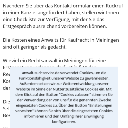
Nachdem Sie über das Kontaktformular einen Rückruf
in einer Kanzlei angefordert haben, stellen wir Ihnen
eine Checkliste zur Verfügung, mit der Sie das
Erstgespräch ausreichend vorbereiten können.
Die Kosten eines Anwalts für Kaufrecht in Meiningen
sind oft geringer als gedacht!
Wieviel ein Rechtsanwalt in Meiningen für eine
Erstberatung verlangen darf, ist in §34 des
anwalt-suchservice.de verwendet Cookies, um die
Rechtsanwaltsvergütungsgesetz (RVG) geregelt. Die
Funktionsfähigkeit unserer Website zu gewährleisten.
Kosten für das erste Beratungsgespräch betragen
Außerdem setzen wir zur Weiterentwicklung unserer
demnach maximal 190,00 € zzgl. MwSt.
Website im Sinne der Nutzer zusätzliche Cookies ein. Mit
dem Klick auf den Button "Cookies zulassen" stimmen Sie
der Verwendung der von uns für die genannten Zwecke
Diese Regelung gilt jedoch nur für Verbraucher. Für
eingesetzten Cookies zu. Über den Button "Einstellungen
Selbstständige oder Freiberufler gilt diese
verwalten" können Sie sich über die eingesetzten Cookies
Beschränkung nicht.
informieren und den Umfang Ihrer Einwilligung
konfigurieren.