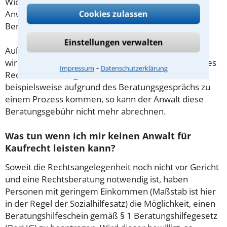
Wichtig daher: Klären Sie die Kostenfrage mit Ihrem
Cookies zulassen
Anwalt aus Meiningen schon zu Beginn der ersten
Beratung.
Einstellungen verwalten
Außerdem gut zu wissen: Gemäß § 34 Absatz 2 RVG
wird die Beratungsgebühr auf weitere Tätigkeiten des
⁃
Impressum
Datenschutzerklärung
Rechtsanwalts angerechnet. Sollte es also
beispielsweise aufgrund des Beratungsgesprächs zu
einem Prozess kommen, so kann der Anwalt diese
Beratungsgebühr nicht mehr abrechnen.
Was tun wenn ich mir keinen Anwalt für
Kaufrecht leisten kann?
Soweit die Rechtsangelegenheit noch nicht vor Gericht
und eine Rechtsberatung notwendig ist, haben
Personen mit geringem Einkommen (Maßstab ist hier
in der Regel der Sozialhilfesatz) die Möglichkeit, einen
Beratungshilfeschein gemäß § 1 Beratungshilfegesetz