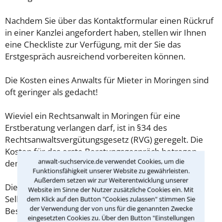
Nachdem Sie über das Kontaktformular einen Rückruf
in einer Kanzlei angefordert haben, stellen wir Ihnen
eine Checkliste zur Verfügung, mit der Sie das
Erstgespräch ausreichend vorbereiten können.
Die Kosten eines Anwalts für Mieter in Moringen sind
oft geringer als gedacht!
Wieviel ein Rechtsanwalt in Moringen für eine
Erstberatung verlangen darf, ist in §34 des
Rechtsanwaltsvergütungsgesetz (RVG) geregelt. Die
Kosten für das erste Beratungsgespräch betragen
anwalt-suchservice.de verwendet Cookies, um die
demnach maximal 190,00 € zzgl. MwSt.
Funktionsfähigkeit unserer Website zu gewährleisten.
Außerdem setzen wir zur Weiterentwicklung unserer
Diese Regelung gilt jedoch nur für Verbraucher. Für
Website im Sinne der Nutzer zusätzliche Cookies ein. Mit
Selbstständige oder Freiberufler gilt diese
dem Klick auf den Button "Cookies zulassen" stimmen Sie
der Verwendung der von uns für die genannten Zwecke
Beschränkung nicht.
eingesetzten Cookies zu. Über den Button "Einstellungen