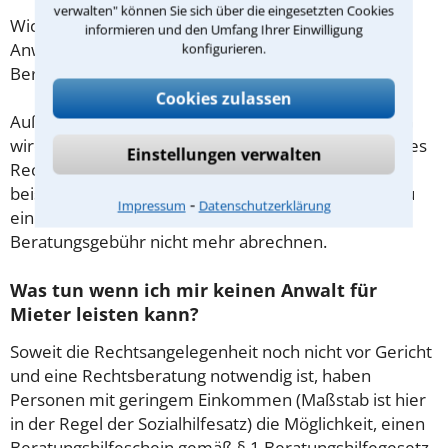
verwalten" können Sie sich über die eingesetzten Cookies
Wichtig daher: Klären Sie die Kostenfrage mit Ihrem
informieren und den Umfang Ihrer Einwilligung
Anwalt aus Moringen schon zu Beginn der ersten
konfigurieren.
Beratung.
Cookies zulassen
Außerdem gut zu wissen: Gemäß § 34 Absatz 2 RVG
wird die Beratungsgebühr auf weitere Tätigkeiten des
Einstellungen verwalten
Rechtsanwalts angerechnet. Sollte es also
beispielsweise aufgrund des Beratungsgesprächs zu
⁃
Impressum
Datenschutzerklärung
einem Prozess kommen, so kann der Anwalt diese
Beratungsgebühr nicht mehr abrechnen.
Was tun wenn ich mir keinen Anwalt für
Mieter leisten kann?
Soweit die Rechtsangelegenheit noch nicht vor Gericht
und eine Rechtsberatung notwendig ist, haben
Personen mit geringem Einkommen (Maßstab ist hier
in der Regel der Sozialhilfesatz) die Möglichkeit, einen
Beratungshilfeschein gemäß § 1 Beratungshilfegesetz