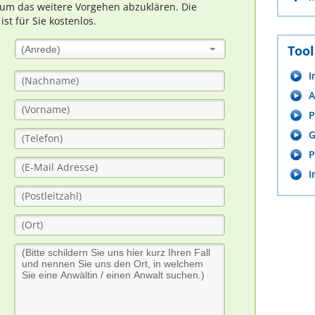
um das weitere Vorgehen abzuklären. Die
t für Sie kostenlos.
Tool
(Anrede)
I
A
P
G
P
I