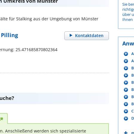
im Umkreis von Münster
Sie be
richti
über 
lte für Stalking aus der Umgebung von Münster
Ihnen 
Pilling
Kontaktdaten
Anw
ernung: 25.471685870802364
A
A
B
B
B
B
B
suche?
B
C
D
ge
rn. Anschließend werden sich spezialisierte
m