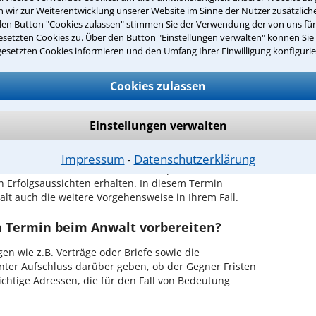
wir zur Weiterentwicklung unserer Website im Sinne der Nutzer zusätzliche
r Kanzlei in Münster einen Beratungstermin
den Button "Cookies zulassen" stimmen Sie der Verwendung der von uns fü
setzten Cookies zu. Über den Button "Einstellungen verwalten" können Sie 
gesetzten Cookies informieren und den Umfang Ihrer Einwilligung konfigurie
ch zurückrufen
Cookies zulassen
ünster ist es, über unser Kontaktformular einen
obieren Sie es gleich aus.
Einstellungen verwalten
ichen Erstgespräch in Münster?
hrem Rechtsanwalt für Stalking in Münster haben Sie
Impressum
Datenschutzerklärung
⁃
alt zu schildern, sodass Sie eine qualifizierte
n Erfolgsaussichten erhalten. In diesem Termin
lt auch die weitere Vorgehensweise in Ihrem Fall.
en Termin beim Anwalt vorbereiten?
en wie z.B. Verträge oder Briefe sowie die
nter Aufschluss darüber geben, ob der Gegner Fristen
ichtige Adressen, die für den Fall von Bedeutung