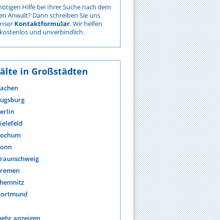
nötigen Hilfe bei Ihrer Suche nach dem
gen Anwalt? Dann schreiben Sie uns
unser
Kontaktformular
. Wir helfen
kostenlos und unverbindlich.
älte in Großstädten
achen
ugsburg
erlin
ielefeld
ochum
onn
raunschweig
remen
hemnitz
ortmund
ehr anzeigen