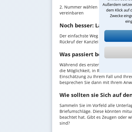
Außerdem setzen 
2. Nummer wählen und direkt mit de
dem Klick auf 
vereinbaren
Zwecke einge
ein
Noch besser: Lassen Sie si
Der einfachste Weg zum Anwalt in M
Rückruf der Kanzlei anzufordern - pr
Was passiert beim anwaltl
Während des ersten Gesprächs mit I
die Möglichkeit, in Ruhe den Sachverh
Einschätzung zu Ihrem Fall und Ihre
besprechen Sie dann mit Ihrem Anwa
Wie sollten sie Sich auf d
Sammeln Sie im Vorfeld alle Unterlag
Briefumschläge. Diese könnten mitu
beachtet hat. Gibt es Zeugen oder w
sind?