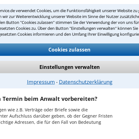
r Kanzlei in Murcia einen Beratungstermin
rvice.de verwendet Cookies, um die Funktionsfähigkeit unserer Website zu 
wir zur Weiterentwicklung unserer Website im Sinne der Nutzer zusätzliche
den Button "Cookies zulassen" stimmen Sie der Verwendung der von uns fü
ch zurückrufen
setzten Cookies zu. Über den Button "Einstellungen verwalten" können Sie 
gesetzten Cookies informieren und den Umfang Ihrer Einwilligung konfigurie
rcia ist es, über unser Kontaktformular einen
obieren Sie es gleich aus.
Cookies zulassen
ichen Erstgespräch in Murcia?
Einstellungen verwalten
hrem Rechtsanwalt für Bauvertrag in Murcia haben
verhalt zu schildern, sodass Sie eine qualifizierte
n Erfolgsaussichten erhalten. In diesem Termin
Impressum
Datenschutzerklärung
⁃
lt auch die weitere Vorgehensweise in Ihrem Fall.
en Termin beim Anwalt vorbereiten?
en wie z.B. Verträge oder Briefe sowie die
nter Aufschluss darüber geben, ob der Gegner Fristen
ichtige Adressen, die für den Fall von Bedeutung