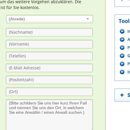
um das weitere Vorgehen abzuklären. Die
t für Sie kostenlos.
(Anrede)
Tool
I
A
P
G
P
I