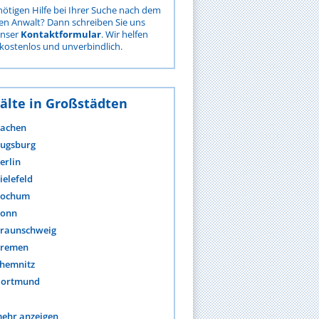
nötigen Hilfe bei Ihrer Suche nach dem
gen Anwalt? Dann schreiben Sie uns
unser
Kontaktformular
. Wir helfen
kostenlos und unverbindlich.
älte in Großstädten
achen
ugsburg
erlin
ielefeld
ochum
onn
raunschweig
remen
hemnitz
ortmund
ehr anzeigen