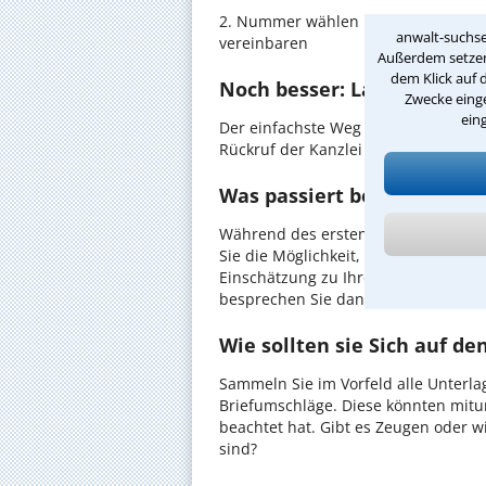
2. Nummer wählen und direkt mit de
anwalt-suchse
vereinbaren
Außerdem setzen 
dem Klick auf 
Noch besser: Lassen Sie si
Zwecke einge
ein
Der einfachste Weg zum Anwalt in Mu
Rückruf der Kanzlei anzufordern - pr
Was passiert beim anwaltl
Während des ersten Gesprächs mit I
Sie die Möglichkeit, in Ruhe den Sach
Einschätzung zu Ihrem Fall und Ihre
besprechen Sie dann mit Ihrem Anwa
Wie sollten sie Sich auf d
Sammeln Sie im Vorfeld alle Unterlag
Briefumschläge. Diese könnten mitu
beachtet hat. Gibt es Zeugen oder w
sind?