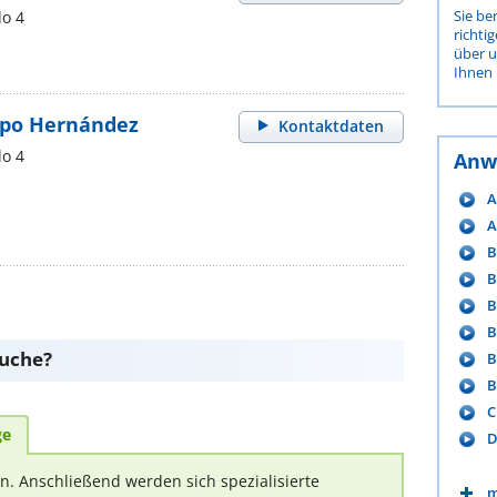
Sie be
lo 4
richti
über 
Ihnen 
rpo Hernández
Kontaktdaten
lo 4
Anw
A
A
B
B
B
B
suche?
B
B
C
ge
D
rn. Anschließend werden sich spezialisierte
m