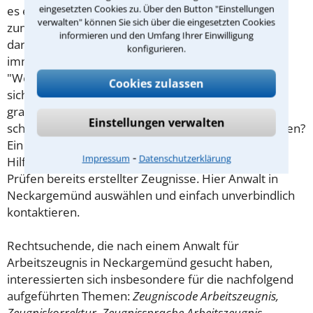
eingesetzten Cookies zu. Über den Button "Einstellungen
es entsprechend (positiv) formuliert ist. Obwohl es
verwalten" können Sie sich über die eingesetzten Cookies
zum Arbeitszeugnis viele Regelungen gibt, herrscht
informieren und den Umfang Ihrer Einwilligung
darüber zwischen Arbeitgeber und Arbeitnehmer
konfigurieren.
immer wieder große Uneinigkeit. Was heißt
"Wohlwollen" genau? Oder Vollständigkeit? Soll man
Cookies zulassen
sich der Zeugnissprache "ergeben" und
grammatikalisch falsch "zur vollsten Zufriedenheit"
Einstellungen verwalten
schreiben oder in seinen eigenen Worten formulieren?
Ein Anwalt für
Arbeitsrecht
kann hierfür wertvolle
⁃
Impressum
Datenschutzerklärung
Hilfe leisten, sowohl beim Erstellen als auch beim
Prüfen bereits erstellter Zeugnisse. Hier Anwalt in
Neckargemünd auswählen und einfach unverbindlich
kontaktieren.
Rechtsuchende, die nach einem Anwalt für
Arbeitszeugnis in Neckargemünd gesucht haben,
interessierten sich insbesondere für die nachfolgend
aufgeführten Themen:
Zeugniscode Arbeitszeugnis,
Zeugniskorrektur, Zeugnissprache Arbeitszeugnis
.