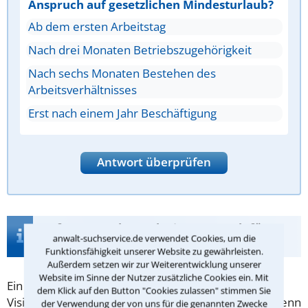
Anspruch auf gesetzlichen Mindesturlaub?
Ab dem ersten Arbeitstag
Nach drei Monaten Betriebszugehörigkeit
Nach sechs Monaten Bestehen des
Arbeitsverhältnisses
Erst nach einem Jahr Beschäftigung
Antwort überprüfen
Infos zur Suche nach einem Anwalt für
anwalt-suchservice.de verwendet Cookies, um die
Arbeitszeugnis in Neckargemünd
Funktionsfähigkeit unserer Website zu gewährleisten.
Außerdem setzen wir zur Weiterentwicklung unserer
Website im Sinne der Nutzer zusätzliche Cookies ein. Mit
Ein
Arbeitszeugnis
kann die entscheidende
dem Klick auf den Button "Cookies zulassen" stimmen Sie
Visitenkarte für ein neues Arbeitsverhältnis sein - wenn
der Verwendung der von uns für die genannten Zwecke