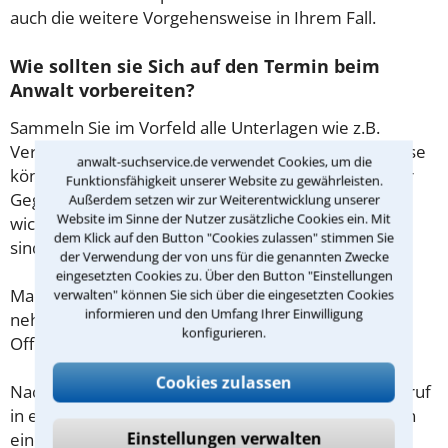
auch die weitere Vorgehensweise in Ihrem Fall.
Wie sollten sie Sich auf den Termin beim
Anwalt vorbereiten?
Sammeln Sie im Vorfeld alle Unterlagen wie z.B.
Verträge oder Briefe sowie die Briefumschläge. Diese
anwalt-suchservice.de verwendet Cookies, um die
könnten mitunter Aufschluss darüber geben, ob der
Funktionsfähigkeit unserer Website zu gewährleisten.
Gegner Fristen beachtet hat. Gibt es Zeugen oder
Außerdem setzen wir zur Weiterentwicklung unserer
Website im Sinne der Nutzer zusätzliche Cookies ein. Mit
wichtige Adressen, die für den Fall von Bedeutung
dem Klick auf den Button "Cookies zulassen" stimmen Sie
sind?
der Verwendung der von uns für die genannten Zwecke
eingesetzten Cookies zu. Über den Button "Einstellungen
Machen Sie sich vorab schriftliche Notizen und
verwalten" können Sie sich über die eingesetzten Cookies
informieren und den Umfang Ihrer Einwilligung
nehmen Sie diese zum Beratungsgespräch in
konfigurieren.
Offenbach am Main mit.
Cookies zulassen
Nachdem Sie über das Kontaktformular einen Rückruf
in einer Kanzlei angefordert haben, stellen wir Ihnen
Einstellungen verwalten
eine Checkliste zur Verfügung, mit der Sie das