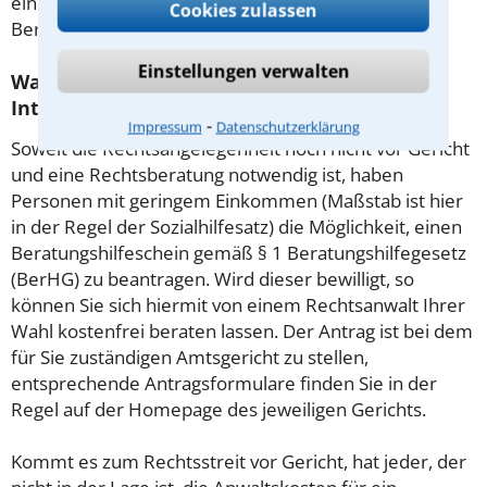
einem Prozess kommen, so kann der Anwalt diese
Cookies zulassen
Beratungsgebühr nicht mehr abrechnen.
Einstellungen verwalten
Was tun wenn ich mir keinen Anwalt für
Internationales Familienrecht leisten kann?
⁃
Impressum
Datenschutzerklärung
Soweit die Rechtsangelegenheit noch nicht vor Gericht
und eine Rechtsberatung notwendig ist, haben
Personen mit geringem Einkommen (Maßstab ist hier
in der Regel der Sozialhilfesatz) die Möglichkeit, einen
Beratungshilfeschein gemäß § 1 Beratungshilfegesetz
(BerHG) zu beantragen. Wird dieser bewilligt, so
können Sie sich hiermit von einem Rechtsanwalt Ihrer
Wahl kostenfrei beraten lassen. Der Antrag ist bei dem
für Sie zuständigen Amtsgericht zu stellen,
entsprechende Antragsformulare finden Sie in der
Regel auf der Homepage des jeweiligen Gerichts.
Kommt es zum Rechtsstreit vor Gericht, hat jeder, der