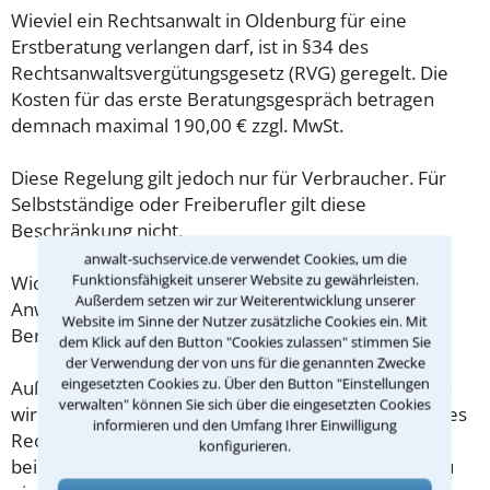
Wieviel ein Rechtsanwalt in Oldenburg für eine
Erstberatung verlangen darf, ist in §34 des
Rechtsanwaltsvergütungsgesetz (RVG) geregelt. Die
Kosten für das erste Beratungsgespräch betragen
demnach maximal 190,00 € zzgl. MwSt.
Diese Regelung gilt jedoch nur für Verbraucher. Für
Selbstständige oder Freiberufler gilt diese
Beschränkung nicht.
anwalt-suchservice.de verwendet Cookies, um die
Funktionsfähigkeit unserer Website zu gewährleisten.
Wichtig daher: Klären Sie die Kostenfrage mit Ihrem
Außerdem setzen wir zur Weiterentwicklung unserer
Anwalt aus Oldenburg schon zu Beginn der ersten
Website im Sinne der Nutzer zusätzliche Cookies ein. Mit
Beratung.
dem Klick auf den Button "Cookies zulassen" stimmen Sie
der Verwendung der von uns für die genannten Zwecke
eingesetzten Cookies zu. Über den Button "Einstellungen
Außerdem gut zu wissen: Gemäß § 34 Absatz 2 RVG
verwalten" können Sie sich über die eingesetzten Cookies
wird die Beratungsgebühr auf weitere Tätigkeiten des
informieren und den Umfang Ihrer Einwilligung
Rechtsanwalts angerechnet. Sollte es also
konfigurieren.
beispielsweise aufgrund des Beratungsgesprächs zu