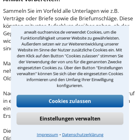
Sammeln Sie im Vorfeld alle Unterlagen wie z.B.
Verträge oder Briefe sowie die Briefumschläge. Diese
könnten mitunter Aufschluss darüber geben, ob der
anwalt-suchservice.de verwendet Cookies, um die
Gegner Fristen beachtet hat. Gibt es Zeugen oder
Funktionsfähigkeit unserer Website zu gewährleisten.
wichtige Adressen, die für den Fall von Bedeutung
Außerdem setzen wir zur Weiterentwicklung unserer
sind?
Website im Sinne der Nutzer zusätzliche Cookies ein. Mit
dem Klick auf den Button "Cookies zulassen" stimmen Sie
der Verwendung der von uns für die genannten Zwecke
Machen Sie sich vorab schriftliche Notizen und
eingesetzten Cookies zu. Über den Button "Einstellungen
nehmen Sie diese zum Beratungsgespräch in
verwalten" können Sie sich über die eingesetzten Cookies
Oldenburg mit.
informieren und den Umfang Ihrer Einwilligung
konfigurieren.
Nachdem Sie über das Kontaktformular einen Rückruf
in einer Kanzlei angefordert haben, stellen wir Ihnen
Cookies zulassen
eine Checkliste zur Verfügung, mit der Sie das
Erstgespräch ausreichend vorbereiten können.
Einstellungen verwalten
Die Kosten eines Anwalts für Verleumdung in
⁃
Impressum
Datenschutzerklärung
Oldenburg sind oft geringer als gedacht!