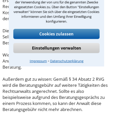
Erstberatung verlangen darf, ist in §34 des
der Verwendung der von uns für die genannten Zwecke
Rechtsanwaltsvergütungsgesetz (RVG) geregelt. Die
eingesetzten Cookies zu. Über den Button "Einstellungen
verwalten" können Sie sich über die eingesetzten Cookies
Kosten für das erste Beratungsgespräch betragen
informieren und den Umfang Ihrer Einwilligung
demnach maximal 190,00 € zzgl. MwSt.
konfigurieren.
Diese Regelung gilt jedoch nur für Verbraucher. Für
Cookies zulassen
Selbstständige oder Freiberufler gilt diese
Beschränkung nicht.
Einstellungen verwalten
Wichtig daher: Klären Sie die Kostenfrage mit Ihrem
⁃
Anwalt aus Oranienburg schon zu Beginn der ersten
Impressum
Datenschutzerklärung
Beratung.
Außerdem gut zu wissen: Gemäß § 34 Absatz 2 RVG
wird die Beratungsgebühr auf weitere Tätigkeiten des
Rechtsanwalts angerechnet. Sollte es also
beispielsweise aufgrund des Beratungsgesprächs zu
einem Prozess kommen, so kann der Anwalt diese
Beratungsgebühr nicht mehr abrechnen.