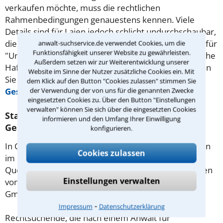
verkaufen möchte, muss die rechtlichen
Rahmenbedingungen genauestens kennen. Viele
Details sind für Laien jedoch schlicht undurchschaubar,
die rechtlichen Folgen gelten bekanntlich aber auch für
anwalt-suchservice.de verwendet Cookies, um die
Funktionsfähigkeit unserer Website zu gewährleisten.
"Unwissende". Das betrifft vor allem auch die Bereiche
Außerdem setzen wir zur Weiterentwicklung unserer
Haftung oder
Steuerrecht
von Gesellschaften. Holen
Website im Sinne der Nutzer zusätzliche Cookies ein. Mit
Sie sich fachliche Hilfe beim Anwalt
dem Klick auf den Button "Cookies zulassen" stimmen Sie
der Verwendung der von uns für die genannten Zwecke
Gesellschaftsrecht
in Ottobrunn.
eingesetzten Cookies zu. Über den Button "Einstellungen
verwalten" können Sie sich über die eingesetzten Cookies
Statistische Daten zu Anwälten für
informieren und den Umfang Ihrer Einwilligung
Gesellschaftsrecht in Ottobrunn
konfigurieren.
In Ottobrunn gibt es 6 Rechtsanwälte, die Mandanten
Cookies zulassen
im Gesellschaftsrecht beraten.
Quelle: Anwalt- und Notarverzeichnis, herausgegeben
Einstellungen verwalten
von der Anwalt Suchservice Verlag Dr. Otto Schmidt
GmbH
⁃
Impressum
Datenschutzerklärung
Rechtsuchende, die nach einem Anwalt für