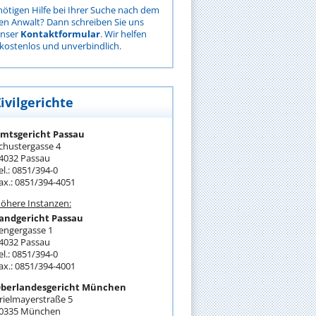
nötigen Hilfe bei Ihrer Suche nach dem
gen Anwalt? Dann schreiben Sie uns
unser
Kontaktformular
. Wir helfen
kostenlos und unverbindlich.
ivilgerichte
mtsgericht Passau
chustergasse 4
4032 Passau
el.: 0851/394-0
ax.: 0851/394-4051
öhere Instanzen:
andgericht Passau
engergasse 1
4032 Passau
el.: 0851/394-0
ax.: 0851/394-4001
berlandesgericht München
rielmayerstraße 5
0335 München