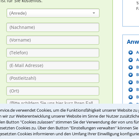
t für Sie kostenlos.
T
F
(Anrede)
Anw
A
A
B
B
B
B
B
B
rvice.de verwendet Cookies, um die Funktionsfähigkeit unserer Website zu 
C
wir zur Weiterentwicklung unserer Website im Sinne der Nutzer zusätzliche
D
den Button "Cookies zulassen" stimmen Sie der Verwendung der von uns fü
setzten Cookies zu. Über den Button "Einstellungen verwalten" können Sie 
gesetzten Cookies informieren und den Umfang Ihrer Einwilligung konfigurie
m