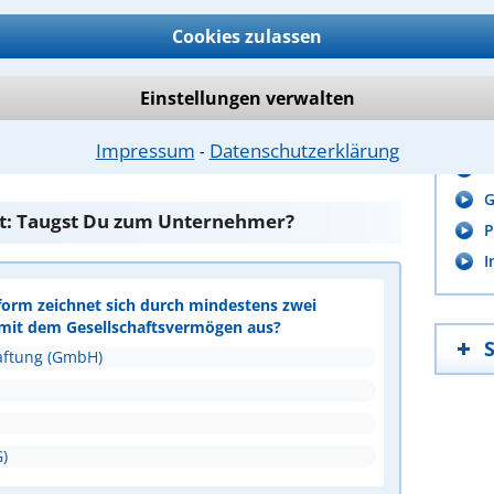
Bitte Sicherheitscode eingeben.
Cookies zulassen
Tool
Einstellungen verwalten
I
A
Impressum
Datenschutzerklärung
⁃
P
G
ht: Taugst Du zum Unternehmer?
P
I
sform zeichnet sich durch mindestens zwei
 mit dem Gesellschaftsvermögen aus?
Haftung (GmbH)
)