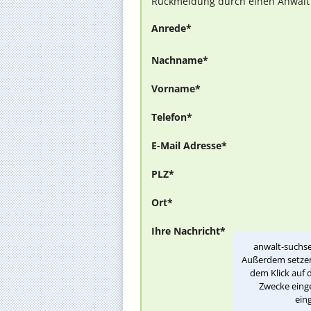
Rückmeldung durch einen Anwalt is
Anrede*
Nachname*
Vorname*
Telefon*
E-Mail Adresse*
PLZ*
Ort*
Ihre Nachricht*
anwalt-suchse
Außerdem setzen 
dem Klick auf 
Zwecke einge
ein