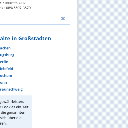
el.: 089/5597-02
ax.: 089/5597-3570
älte in Großstädten
achen
ugsburg
erlin
ielefeld
ochum
onn
raunschweig
remen
gewährleisten.
hemnitz
 Cookies ein. Mit
ortmund
r die genannten
sich über die
ren.
ehr anzeigen