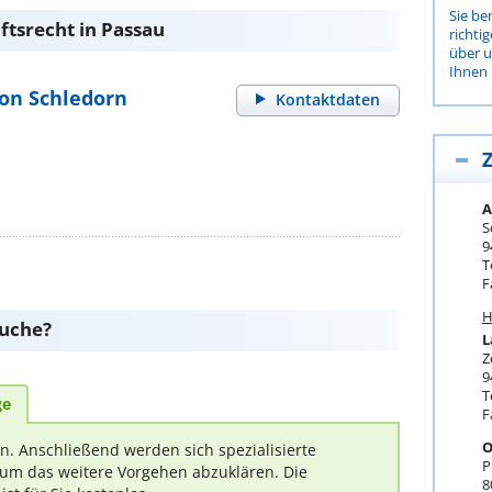
Sie be
ftsrecht in Passau
richti
über 
Ihnen 
 von Schledorn
Kontaktdaten
Z
A
S
9
T
F
H
suche?
L
Z
9
T
ge
F
O
rn. Anschließend werden sich spezialisierte
P
um das weitere Vorgehen abzuklären. Die
8