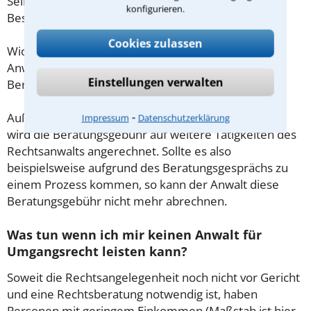
Selbstständige oder Freiberufler gilt diese
konfigurieren.
Beschränkung nicht.
Cookies zulassen
Wichtig daher: Klären Sie die Kostenfrage mit Ihrem
Anwalt aus Radebeul schon zu Beginn der ersten
Einstellungen verwalten
Beratung.
⁃
Außerdem gut zu wissen: Gemäß § 34 Absatz 2 RVG
Impressum
Datenschutzerklärung
wird die Beratungsgebühr auf weitere Tätigkeiten des
Rechtsanwalts angerechnet. Sollte es also
beispielsweise aufgrund des Beratungsgesprächs zu
einem Prozess kommen, so kann der Anwalt diese
Beratungsgebühr nicht mehr abrechnen.
Was tun wenn ich mir keinen Anwalt für
Umgangsrecht leisten kann?
Soweit die Rechtsangelegenheit noch nicht vor Gericht
und eine Rechtsberatung notwendig ist, haben
Personen mit geringem Einkommen (Maßstab ist hier