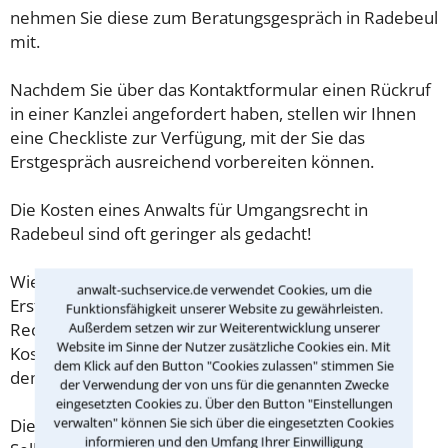
nehmen Sie diese zum Beratungsgespräch in Radebeul
mit.
Nachdem Sie über das Kontaktformular einen Rückruf
in einer Kanzlei angefordert haben, stellen wir Ihnen
eine Checkliste zur Verfügung, mit der Sie das
Erstgespräch ausreichend vorbereiten können.
Die Kosten eines Anwalts für Umgangsrecht in
Radebeul sind oft geringer als gedacht!
Wieviel ein Rechtsanwalt in Radebeul für eine
anwalt-suchservice.de verwendet Cookies, um die
Erstberatung verlangen darf, ist in §34 des
Funktionsfähigkeit unserer Website zu gewährleisten.
Außerdem setzen wir zur Weiterentwicklung unserer
Rechtsanwaltsvergütungsgesetz (RVG) geregelt. Die
Website im Sinne der Nutzer zusätzliche Cookies ein. Mit
Kosten für das erste Beratungsgespräch betragen
dem Klick auf den Button "Cookies zulassen" stimmen Sie
demnach maximal 190,00 € zzgl. MwSt.
der Verwendung der von uns für die genannten Zwecke
eingesetzten Cookies zu. Über den Button "Einstellungen
verwalten" können Sie sich über die eingesetzten Cookies
Diese Regelung gilt jedoch nur für Verbraucher. Für
informieren und den Umfang Ihrer Einwilligung