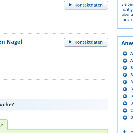
Sie be
Kontaktdaten
richti
über 
Ihnen 
gen Nagel
Kontaktdaten
Anw
A
A
B
B
B
B
B
B
suche?
C
D
ge
m