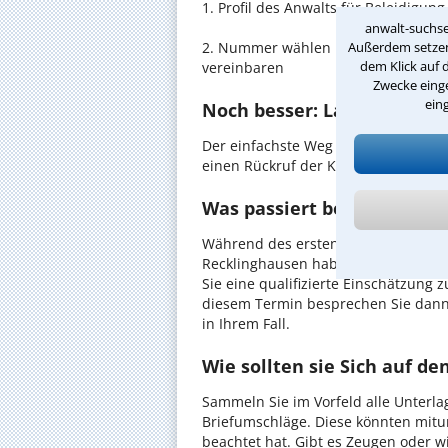
1. Profil des Anwalts für Beleidigu
anwalt-suchse
Außerdem setzen 
2. Nummer wählen und direkt mit de
dem Klick auf 
vereinbaren
Zwecke einge
ein
Noch besser: Lassen Sie si
Der einfachste Weg zum Anwalt in R
einen Rückruf der Kanzlei anzuforder
Was passiert beim anwaltl
Während des ersten Gesprächs mit I
Recklinghausen haben Sie die Möglic
Sie eine qualifizierte Einschätzung z
diesem Termin besprechen Sie dann
in Ihrem Fall.
Wie sollten sie Sich auf d
Sammeln Sie im Vorfeld alle Unterlag
Briefumschläge. Diese könnten mitu
beachtet hat. Gibt es Zeugen oder w