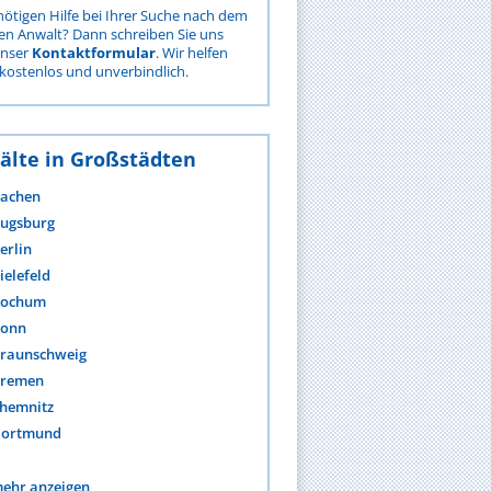
nötigen Hilfe bei Ihrer Suche nach dem
gen Anwalt? Dann schreiben Sie uns
unser
Kontaktformular
. Wir helfen
kostenlos und unverbindlich.
älte in Großstädten
achen
ugsburg
erlin
ielefeld
ochum
onn
raunschweig
remen
hemnitz
ortmund
ehr anzeigen