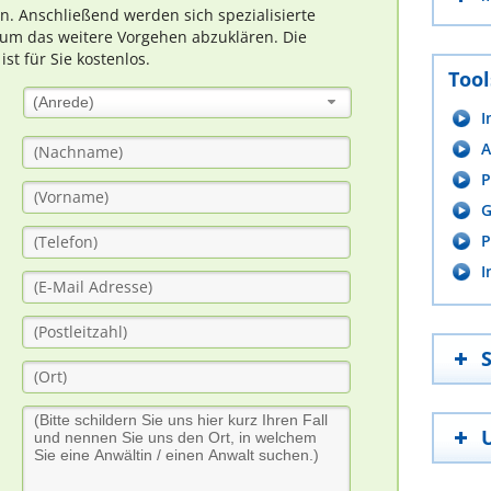
rn. Anschließend werden sich spezialisierte
um das weitere Vorgehen abzuklären. Die
t für Sie kostenlos.
Tool
(Anrede)
I
A
P
G
P
I