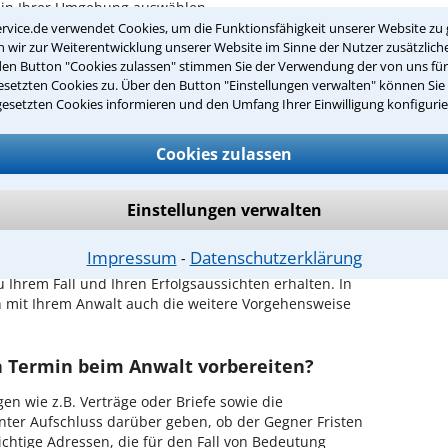
ng in Ihrer Umgebung auswählen
rvice.de verwendet Cookies, um die Funktionsfähigkeit unserer Website zu 
wir zur Weiterentwicklung unserer Website im Sinne der Nutzer zusätzliche
r Kanzlei in Recklinghausen einen Beratungstermin
den Button "Cookies zulassen" stimmen Sie der Verwendung der von uns fü
setzten Cookies zu. Über den Button "Einstellungen verwalten" können Sie 
gesetzten Cookies informieren und den Umfang Ihrer Einwilligung konfigurie
ch zurückrufen
ecklinghausen ist es, über unser Kontaktformular
Cookies zulassen
n - probieren Sie es gleich aus.
ichen Erstgespräch in Recklinghausen?
Einstellungen verwalten
hrem Rechtsanwalt für Beleidigung in
Impressum
Datenschutzerklärung
⁃
hkeit, in Ruhe den Sachverhalt zu schildern, sodass
u Ihrem Fall und Ihren Erfolgsaussichten erhalten. In
 mit Ihrem Anwalt auch die weitere Vorgehensweise
en Termin beim Anwalt vorbereiten?
en wie z.B. Verträge oder Briefe sowie die
nter Aufschluss darüber geben, ob der Gegner Fristen
ichtige Adressen, die für den Fall von Bedeutung