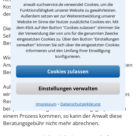
anwalt-suchservice.de verwendet Cookies, um die
Kosten für das erste Beratungsgespräch betragen
Funktionsfähigkeit unserer Website zu gewährleisten.
demnach maximal 190,00 € zzgl. MwSt.
Außerdem setzen wir zur Weiterentwicklung unserer
Website im Sinne der Nutzer zusätzliche Cookies ein. Mit
dem Klick auf den Button "Cookies zulassen" stimmen Sie
Diese Regelung gilt jedoch nur für Verbraucher. Für
der Verwendung der von uns für die genannten Zwecke
Selbstständige oder Freiberufler gilt diese
eingesetzten Cookies zu. Über den Button "Einstellungen
Beschränkung nicht.
verwalten" können Sie sich über die eingesetzten Cookies
informieren und den Umfang Ihrer Einwilligung
konfigurieren.
Wichtig daher: Klären Sie die Kostenfrage mit Ihrem
Anwalt aus Recklinghausen schon zu Beginn der ersten
Cookies zulassen
Beratung.
Außerdem gut zu wissen: Gemäß § 34 Absatz 2 RVG
Einstellungen verwalten
wird die Beratungsgebühr auf weitere Tätigkeiten des
Rechtsanwalts angerechnet. Sollte es also
⁃
Impressum
Datenschutzerklärung
beispielsweise aufgrund des Beratungsgesprächs zu
einem Prozess kommen, so kann der Anwalt diese
Beratungsgebühr nicht mehr abrechnen.