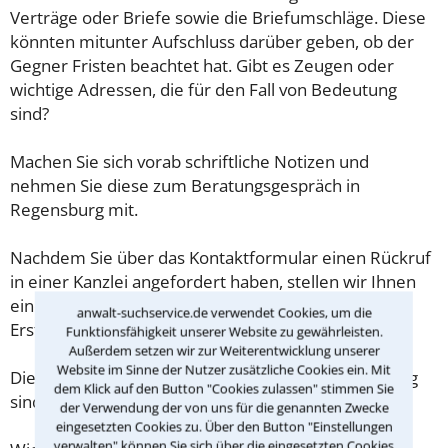
Verträge oder Briefe sowie die Briefumschläge. Diese
könnten mitunter Aufschluss darüber geben, ob der
Gegner Fristen beachtet hat. Gibt es Zeugen oder
wichtige Adressen, die für den Fall von Bedeutung
sind?
Machen Sie sich vorab schriftliche Notizen und
nehmen Sie diese zum Beratungsgespräch in
Regensburg mit.
Nachdem Sie über das Kontaktformular einen Rückruf
in einer Kanzlei angefordert haben, stellen wir Ihnen
eine Checkliste zur Verfügung, mit der Sie das
anwalt-suchservice.de verwendet Cookies, um die
Erstgespräch ausreichend vorbereiten können.
Funktionsfähigkeit unserer Website zu gewährleisten.
Außerdem setzen wir zur Weiterentwicklung unserer
Website im Sinne der Nutzer zusätzliche Cookies ein. Mit
Die Kosten eines Anwalts für Kitaplatz in Regensburg
dem Klick auf den Button "Cookies zulassen" stimmen Sie
sind oft geringer als gedacht!
der Verwendung der von uns für die genannten Zwecke
eingesetzten Cookies zu. Über den Button "Einstellungen
verwalten" können Sie sich über die eingesetzten Cookies