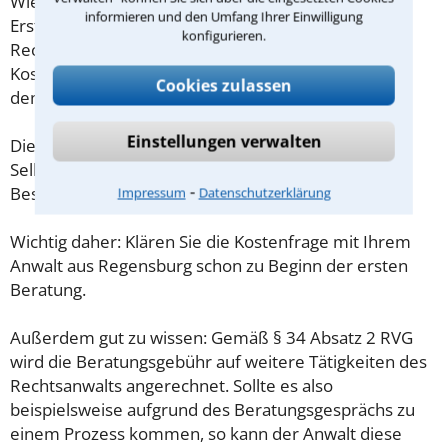
Wieviel ein Rechtsanwalt in Regensburg für eine
informieren und den Umfang Ihrer Einwilligung
Erstberatung verlangen darf, ist in §34 des
konfigurieren.
Rechtsanwaltsvergütungsgesetz (RVG) geregelt. Die
Kosten für das erste Beratungsgespräch betragen
Cookies zulassen
demnach maximal 190,00 € zzgl. MwSt.
Einstellungen verwalten
Diese Regelung gilt jedoch nur für Verbraucher. Für
Selbstständige oder Freiberufler gilt diese
⁃
Beschränkung nicht.
Impressum
Datenschutzerklärung
Wichtig daher: Klären Sie die Kostenfrage mit Ihrem
Anwalt aus Regensburg schon zu Beginn der ersten
Beratung.
Außerdem gut zu wissen: Gemäß § 34 Absatz 2 RVG
wird die Beratungsgebühr auf weitere Tätigkeiten des
Rechtsanwalts angerechnet. Sollte es also
beispielsweise aufgrund des Beratungsgesprächs zu
einem Prozess kommen, so kann der Anwalt diese