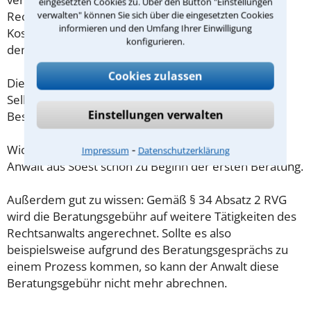
eingesetzten Cookies zu. Über den Button "Einstellungen
verwalten" können Sie sich über die eingesetzten Cookies
Rechtsanwaltsvergütungsgesetz (RVG) geregelt. Die
informieren und den Umfang Ihrer Einwilligung
Kosten für das erste Beratungsgespräch betragen
konfigurieren.
demnach maximal 190,00 € zzgl. MwSt.
Cookies zulassen
Diese Regelung gilt jedoch nur für Verbraucher. Für
Selbstständige oder Freiberufler gilt diese
Einstellungen verwalten
Beschränkung nicht.
⁃
Wichtig daher: Klären Sie die Kostenfrage mit Ihrem
Impressum
Datenschutzerklärung
Anwalt aus Soest schon zu Beginn der ersten Beratung.
Außerdem gut zu wissen: Gemäß § 34 Absatz 2 RVG
wird die Beratungsgebühr auf weitere Tätigkeiten des
Rechtsanwalts angerechnet. Sollte es also
beispielsweise aufgrund des Beratungsgesprächs zu
einem Prozess kommen, so kann der Anwalt diese
Beratungsgebühr nicht mehr abrechnen.