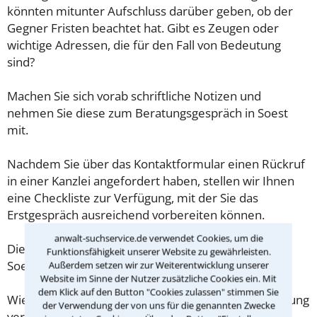
könnten mitunter Aufschluss darüber geben, ob der
Gegner Fristen beachtet hat. Gibt es Zeugen oder
wichtige Adressen, die für den Fall von Bedeutung
sind?
Machen Sie sich vorab schriftliche Notizen und
nehmen Sie diese zum Beratungsgespräch in Soest
mit.
Nachdem Sie über das Kontaktformular einen Rückruf
in einer Kanzlei angefordert haben, stellen wir Ihnen
eine Checkliste zur Verfügung, mit der Sie das
Erstgespräch ausreichend vorbereiten können.
anwalt-suchservice.de verwendet Cookies, um die
Die Kosten eines Anwalts für Vorsorgevollmacht in
Funktionsfähigkeit unserer Website zu gewährleisten.
Soest sind oft geringer als gedacht!
Außerdem setzen wir zur Weiterentwicklung unserer
Website im Sinne der Nutzer zusätzliche Cookies ein. Mit
dem Klick auf den Button "Cookies zulassen" stimmen Sie
Wieviel ein Rechtsanwalt in Soest für eine Erstberatung
der Verwendung der von uns für die genannten Zwecke
verlangen darf, ist in §34 des