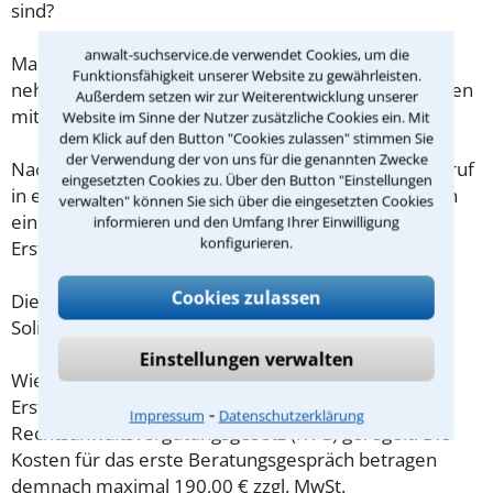
sind?
anwalt-suchservice.de verwendet Cookies, um die
Machen Sie sich vorab schriftliche Notizen und
Funktionsfähigkeit unserer Website zu gewährleisten.
nehmen Sie diese zum Beratungsgespräch in Solingen
Außerdem setzen wir zur Weiterentwicklung unserer
mit.
Website im Sinne der Nutzer zusätzliche Cookies ein. Mit
dem Klick auf den Button "Cookies zulassen" stimmen Sie
der Verwendung der von uns für die genannten Zwecke
Nachdem Sie über das Kontaktformular einen Rückruf
eingesetzten Cookies zu. Über den Button "Einstellungen
in einer Kanzlei angefordert haben, stellen wir Ihnen
verwalten" können Sie sich über die eingesetzten Cookies
eine Checkliste zur Verfügung, mit der Sie das
informieren und den Umfang Ihrer Einwilligung
konfigurieren.
Erstgespräch ausreichend vorbereiten können.
Cookies zulassen
Die Kosten eines Anwalts für Unterhaltszahlung in
Solingen sind oft geringer als gedacht!
Einstellungen verwalten
Wieviel ein Rechtsanwalt in Solingen für eine
Erstberatung verlangen darf, ist in §34 des
⁃
Impressum
Datenschutzerklärung
Rechtsanwaltsvergütungsgesetz (RVG) geregelt. Die
Kosten für das erste Beratungsgespräch betragen
demnach maximal 190,00 € zzgl. MwSt.