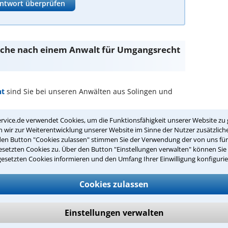
ntwort überprüfen
 Suche nach einem Anwalt für Umgangsrecht
ht
sind Sie bei unseren Anwälten aus Solingen und
rvice.de verwendet Cookies, um die Funktionsfähigkeit unserer Website zu 
 passenden Anwalt für Umgangsrecht in
wir zur Weiterentwicklung unserer Website im Sinne der Nutzer zusätzliche
den Button "Cookies zulassen" stimmen Sie der Verwendung der von uns fü
setzten Cookies zu. Über den Button "Einstellungen verwalten" können Sie 
echt in Ihrer Umgebung auswählen
gesetzten Cookies informieren und den Umfang Ihrer Einwilligung konfigurie
r Kanzlei in Solingen einen Beratungstermin
Cookies zulassen
ch zurückrufen
Einstellungen verwalten
lingen ist es, über unser Kontaktformular einen