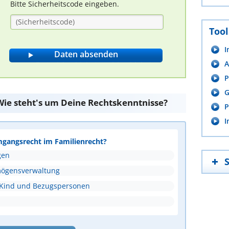
Bitte Sicherheitscode eingeben.
Tool
I
A
P
G
ie steht's um Deine Rechtskenntnisse?
P
I
mgangsrecht im Familienrecht?
gen
mögensverwaltung
 Kind und Bezugspersonen