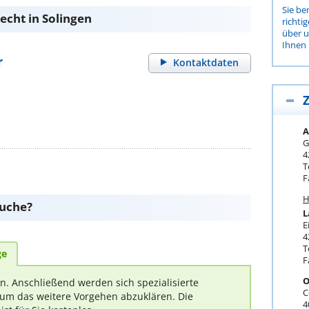
Sie be
cht in Solingen
richti
über 
Ihnen 
r
Kontaktdaten
Z
A
G
4
T
F
H
suche?
L
E
4
T
ge
F
O
rn. Anschließend werden sich spezialisierte
C
um das weitere Vorgehen abzuklären. Die
4