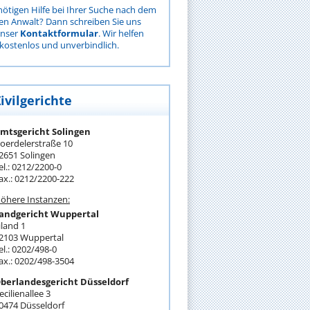
nötigen Hilfe bei Ihrer Suche nach dem
gen Anwalt? Dann schreiben Sie uns
unser
Kontaktformular
. Wir helfen
kostenlos und unverbindlich.
ivilgerichte
mtsgericht Solingen
oerdelerstraße 10
2651 Solingen
el.: 0212/2200-0
ax.: 0212/2200-222
öhere Instanzen:
andgericht Wuppertal
iland 1
2103 Wuppertal
el.: 0202/498-0
ax.: 0202/498-3504
berlandesgericht Düsseldorf
ecilienallee 3
0474 Düsseldorf