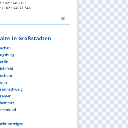
el.: 0211/4971-0
ax.: 0211/4971-548
älte in Großstädten
achen
ugsburg
erlin
ielefeld
ochum
onn
raunschweig
remen
hemnitz
ortmund
ehr anzeigen