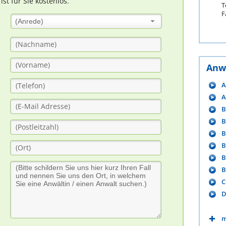
t für Sie kostenlos.
T
F
(Anrede)
Anw
A
A
B
B
B
B
B
B
C
D
m