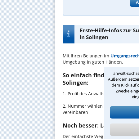
A
Erste-Hilfe-Infos zur
in Solingen
Mit Ihren Belangen im
Umgangsrec
Umgebung in guten Händen.
anwalt-suchse
So einfach finden Sie den
Außerdem setzen 
Solingen:
dem Klick auf 
Zwecke einge
1. Profil des Anwalts für Umgangsr
ein
2. Nummer wählen und direkt mit de
vereinbaren
Noch besser: Lassen Sie si
Der einfachste Weg zum Anwalt in So