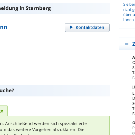
Sie be
heidung in Starnberg
richti
über 
Ihnen 
ann
Kontaktdaten
Z
A
O
8
T
F
H
suche?
L
D
8
T
ge
F
O
rn. Anschließend werden sich spezialisierte
P
um das weitere Vorgehen abzuklären. Die
8