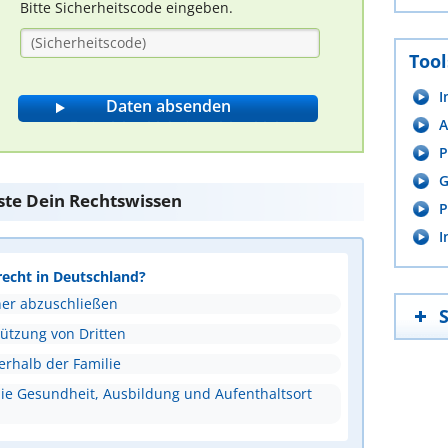
Bitte Sicherheitscode eingeben.
Tool
I
A
P
G
ste Dein Rechtswissen
P
I
recht in Deutschland?
ner abzuschließen
tützung von Dritten
erhalb der Familie
ie Gesundheit, Ausbildung und Aufenthaltsort