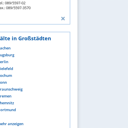
el.: 089/5597-02
ax.: 089/5597-3570
älte in Großstädten
achen
ugsburg
erlin
ielefeld
ochum
onn
raunschweig
remen
hemnitz
ortmund
ehr anzeigen