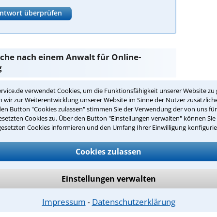
ntwort überprüfen
Suche nach einem Anwalt für Online-
g
rvice.de verwendet Cookies, um die Funktionsfähigkeit unserer Website zu 
dung
sind Sie bei unseren Anwälten aus Starnberg
wir zur Weiterentwicklung unserer Website im Sinne der Nutzer zusätzliche
den Button "Cookies zulassen" stimmen Sie der Verwendung der von uns fü
setzten Cookies zu. Über den Button "Einstellungen verwalten" können Sie 
passenden Anwalt für Online-Scheidung
gesetzten Cookies informieren und den Umfang Ihrer Einwilligung konfigurie
Cookies zulassen
idung
in Ihrer Umgebung auswählen
r Kanzlei in Starnberg einen Beratungstermin
Einstellungen verwalten
Impressum
Datenschutzerklärung
⁃
ch zurückrufen