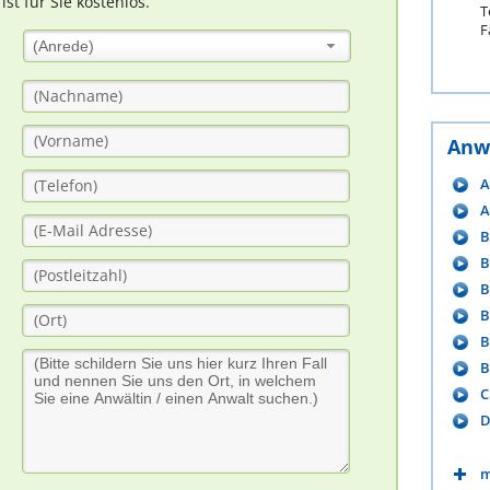
t für Sie kostenlos.
T
F
(Anrede)
Anw
A
A
B
B
B
B
B
B
C
D
m