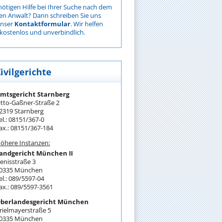
nötigen Hilfe bei Ihrer Suche nach dem
gen Anwalt? Dann schreiben Sie uns
unser
Kontaktformular
. Wir helfen
kostenlos und unverbindlich.
ivilgerichte
mtsgericht Starnberg
tto-Gaßner-Straße 2
2319 Starnberg
el.: 08151/367-0
ax.: 08151/367-184
öhere Instanzen:
andgericht München II
enisstraße 3
0335 München
el.: 089/5597-04
ax.: 089/5597-3561
berlandesgericht München
rielmayerstraße 5
0335 München