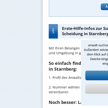
A
Erste-Hilfe-Infos zur 
Scheidung in Starnber
anwalt-suchse
Mit Ihren Belangen im
Online-Schei
Außerdem setzen 
und Umgebung in guten Händen.
dem Klick auf 
Zwecke einge
So einfach finden Sie den 
ein
in Starnberg:
1. Profil des Anwalts für Online-
Sche
2. Nummer wählen und direkt mit de
vereinbaren
Noch besser: Lassen Sie si