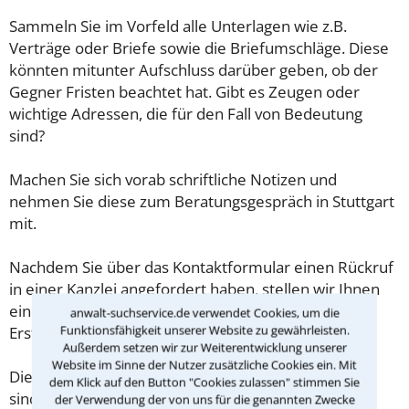
Sammeln Sie im Vorfeld alle Unterlagen wie z.B.
Verträge oder Briefe sowie die Briefumschläge. Diese
könnten mitunter Aufschluss darüber geben, ob der
Gegner Fristen beachtet hat. Gibt es Zeugen oder
wichtige Adressen, die für den Fall von Bedeutung
sind?
Machen Sie sich vorab schriftliche Notizen und
nehmen Sie diese zum Beratungsgespräch in Stuttgart
mit.
Nachdem Sie über das Kontaktformular einen Rückruf
in einer Kanzlei angefordert haben, stellen wir Ihnen
eine Checkliste zur Verfügung, mit der Sie das
anwalt-suchservice.de verwendet Cookies, um die
Funktionsfähigkeit unserer Website zu gewährleisten.
Erstgespräch ausreichend vorbereiten können.
Außerdem setzen wir zur Weiterentwicklung unserer
Website im Sinne der Nutzer zusätzliche Cookies ein. Mit
Die Kosten eines Anwalts für Wegerecht in Stuttgart
dem Klick auf den Button "Cookies zulassen" stimmen Sie
sind oft geringer als gedacht!
der Verwendung der von uns für die genannten Zwecke