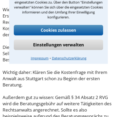
eingesetzten Cookies zu. Über den Button "Einstellungen
verwalten" können Sie sich über die eingesetzten Cookies
Wieviel ein Rechtsanwalt in Stuttgart für eine
informieren und den Umfang Ihrer Einwilligung
Erstberatung verlangen darf, ist in §34 des
konfigurieren.
Rechtsanwaltsvergütungsgesetz (RVG) geregelt. Die
Kosten für das erste Beratungsgespräch betragen
Cookies zulassen
demnach maximal 190,00 € zzgl. MwSt.
Einstellungen verwalten
Diese Regelung gilt jedoch nur für Verbraucher. Für
Selbstständige oder Freiberufler gilt diese
⁃
Impressum
Datenschutzerklärung
Beschränkung nicht.
Wichtig daher: Klären Sie die Kostenfrage mit Ihrem
Anwalt aus Stuttgart schon zu Beginn der ersten
Beratung.
Außerdem gut zu wissen: Gemäß § 34 Absatz 2 RVG
wird die Beratungsgebühr auf weitere Tätigkeiten des
Rechtsanwalts angerechnet. Sollte es also
beispielsweise aufgrund des Beratungsgesprächs zu