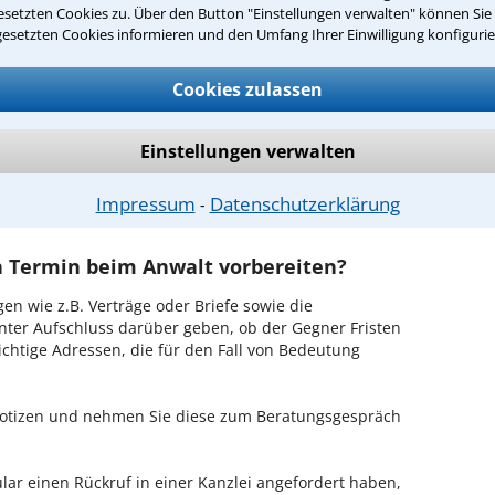
setzten Cookies zu. Über den Button "Einstellungen verwalten" können Sie 
oisdorf ist es, über unser Kontaktformular einen
gesetzten Cookies informieren und den Umfang Ihrer Einwilligung konfigurie
obieren Sie es gleich aus.
Cookies zulassen
chen Erstgespräch in Troisdorf?
hrem Rechtsanwalt für Beleidigung in Troisdorf
Einstellungen verwalten
en Sachverhalt zu schildern, sodass Sie eine
Fall und Ihren Erfolgsaussichten erhalten. In diesem
em Anwalt auch die weitere Vorgehensweise in Ihrem
Impressum
Datenschutzerklärung
⁃
en Termin beim Anwalt vorbereiten?
en wie z.B. Verträge oder Briefe sowie die
nter Aufschluss darüber geben, ob der Gegner Fristen
ichtige Adressen, die für den Fall von Bedeutung
 Notizen und nehmen Sie diese zum Beratungsgespräch
ar einen Rückruf in einer Kanzlei angefordert haben,