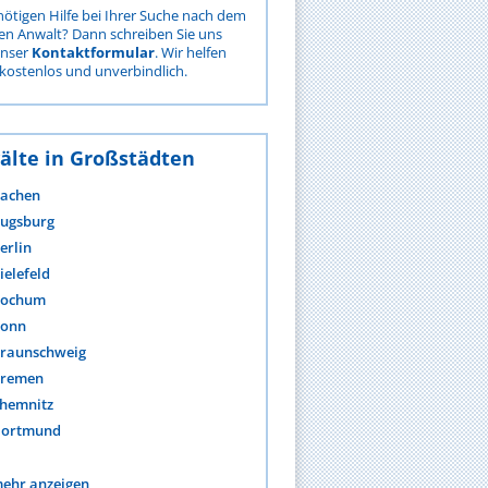
nötigen Hilfe bei Ihrer Suche nach dem
gen Anwalt? Dann schreiben Sie uns
unser
Kontaktformular
. Wir helfen
kostenlos und unverbindlich.
älte in Großstädten
achen
ugsburg
erlin
ielefeld
ochum
onn
raunschweig
remen
hemnitz
ortmund
ehr anzeigen