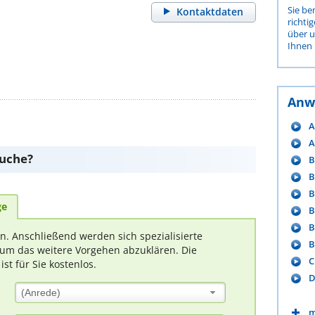
Sie be
Kontaktdaten
richti
über 
Ihnen 
Anw
A
A
suche?
B
B
B
ge
B
B
rn. Anschließend werden sich spezialisierte
B
um das weitere Vorgehen abzuklären. Die
C
t für Sie kostenlos.
D
(Anrede)
m