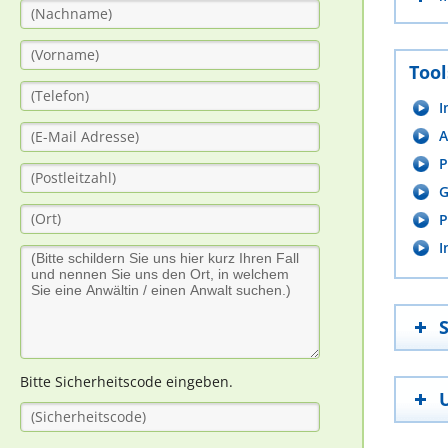
Tool
I
A
P
G
P
I
Bitte Sicherheitscode eingeben.