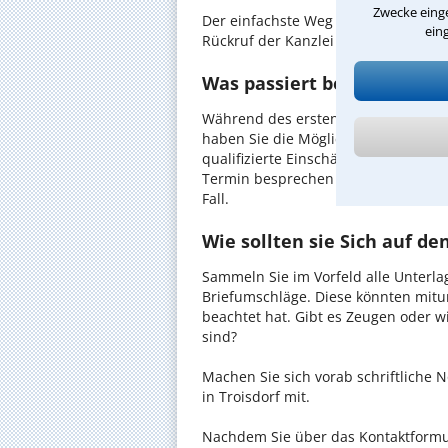
Zwecke einge
Der einfachste Weg zum Anwalt in Tr
ein
Rückruf der Kanzlei anzufordern - pr
Was passiert beim anwaltli
Während des ersten Gesprächs mit I
haben Sie die Möglichkeit, in Ruhe d
qualifizierte Einschätzung zu Ihrem 
Termin besprechen Sie dann mit Ihr
Fall.
Wie sollten sie Sich auf d
Sammeln Sie im Vorfeld alle Unterlag
Briefumschläge. Diese könnten mitu
beachtet hat. Gibt es Zeugen oder w
sind?
Machen Sie sich vorab schriftliche
in Troisdorf mit.
Nachdem Sie über das Kontaktformul