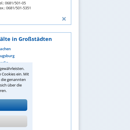
el.: 0681/501-05
ax.: 0681/501-5351
älte in Großstädten
achen
ugsburg
erlin
gewährleisten.
ielefeld
 Cookies ein. Mit
ochum
r die genannten
onn
sich über die
ren.
raunschweig
remen
hemnitz
ortmund
ehr anzeigen