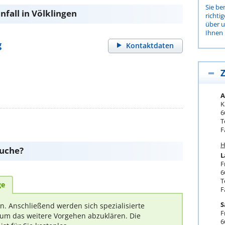
Sie be
fall in Völklingen
richti
über 
Ihnen 
g
Kontaktdaten
Z
A
K
6
T
F
H
suche?
L
F
6
T
ge
F
S
rn. Anschließend werden sich spezialisierte
F
um das weitere Vorgehen abzuklären. Die
6