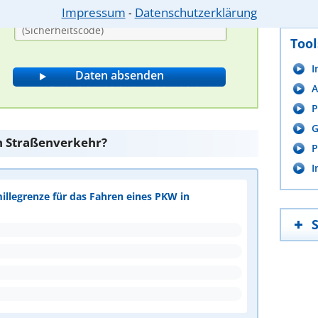
Bitte Sicherheitscode eingeben.
Impressum
Datenschutzerklärung
⁃
Tool
I
A
P
G
den Straßenverkehr?
P
I
millegrenze für das Fahren eines PKW in