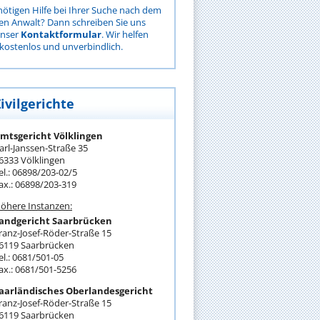
nötigen Hilfe bei Ihrer Suche nach dem
gen Anwalt? Dann schreiben Sie uns
unser
Kontaktformular
. Wir helfen
kostenlos und unverbindlich.
ivilgerichte
mtsgericht Völklingen
arl-Janssen-Straße 35
6333 Völklingen
el.: 06898/203-02/5
ax.: 06898/203-319
öhere Instanzen:
andgericht Saarbrücken
ranz-Josef-Röder-Straße 15
6119 Saarbrücken
el.: 0681/501-05
ax.: 0681/501-5256
aarländisches Oberlandesgericht
ranz-Josef-Röder-Straße 15
6119 Saarbrücken