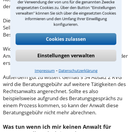
der Verwendung der von uns für die genannten Zwecke
demnach maximal 190,00 € zzgl. MwSt.
eingesetzten Cookies zu. Über den Button "Einstellungen
verwalten" können Sie sich über die eingesetzten Cookies
informieren und den Umfang Ihrer Einwilligung
Diese Regelung gilt jedoch nur für Verbraucher. Für
konfigurieren.
Selbstständige oder Freiberufler gilt diese
Beschränkung nicht.
Cookies zulassen
Wichtig daher: Klären Sie die Kostenfrage mit Ihrem
Einstellungen verwalten
Anwalt aus Weißenburg in Bayern schon zu Beginn der
ersten Beratung.
⁃
Impressum
Datenschutzerklärung
Außerdem gut zu wissen: Gemäß § 34 Absatz 2 RVG
wird die Beratungsgebühr auf weitere Tätigkeiten des
Rechtsanwalts angerechnet. Sollte es also
beispielsweise aufgrund des Beratungsgesprächs zu
einem Prozess kommen, so kann der Anwalt diese
Beratungsgebühr nicht mehr abrechnen.
Was tun wenn ich mir keinen Anwalt für