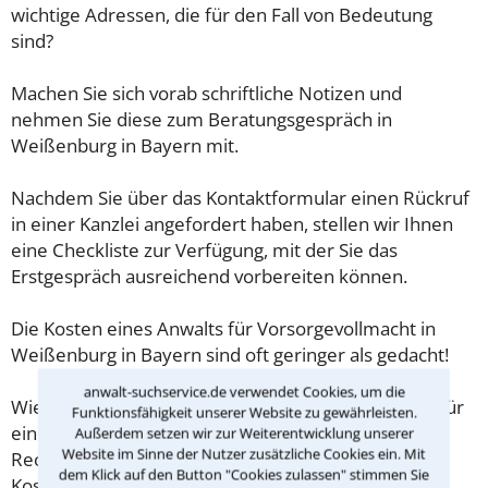
wichtige Adressen, die für den Fall von Bedeutung
sind?
Machen Sie sich vorab schriftliche Notizen und
nehmen Sie diese zum Beratungsgespräch in
Weißenburg in Bayern mit.
Nachdem Sie über das Kontaktformular einen Rückruf
in einer Kanzlei angefordert haben, stellen wir Ihnen
eine Checkliste zur Verfügung, mit der Sie das
Erstgespräch ausreichend vorbereiten können.
Die Kosten eines Anwalts für Vorsorgevollmacht in
Weißenburg in Bayern sind oft geringer als gedacht!
anwalt-suchservice.de verwendet Cookies, um die
Wieviel ein Rechtsanwalt in Weißenburg in Bayern für
Funktionsfähigkeit unserer Website zu gewährleisten.
eine Erstberatung verlangen darf, ist in §34 des
Außerdem setzen wir zur Weiterentwicklung unserer
Website im Sinne der Nutzer zusätzliche Cookies ein. Mit
Rechtsanwaltsvergütungsgesetz (RVG) geregelt. Die
dem Klick auf den Button "Cookies zulassen" stimmen Sie
Kosten für das erste Beratungsgespräch betragen