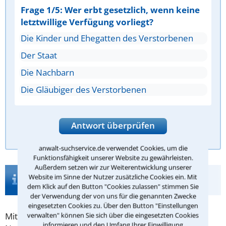
Frage 1/5: Wer erbt gesetzlich, wenn keine
letztwillige Verfügung vorliegt?
Die Kinder und Ehegatten des Verstorbenen
Der Staat
Die Nachbarn
Die Gläubiger des Verstorbenen
Antwort überprüfen
anwalt-suchservice.de verwendet Cookies, um die
Funktionsfähigkeit unserer Website zu gewährleisten.
Außerdem setzen wir zur Weiterentwicklung unserer
Infos zur Suche nach einem Anwalt für
Website im Sinne der Nutzer zusätzliche Cookies ein. Mit
Enterbung in Wiesbaden
dem Klick auf den Button "Cookies zulassen" stimmen Sie
der Verwendung der von uns für die genannten Zwecke
eingesetzten Cookies zu. Über den Button "Einstellungen
Mit der
Enterbung
wird versucht, dass bestimmte
verwalten" können Sie sich über die eingesetzten Cookies
informieren und den Umfang Ihrer Einwilligung