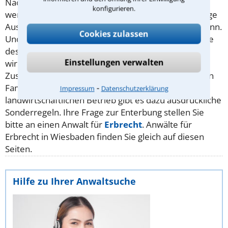
Nachkommen möglichst wenig erben. "Möglichst
konfigurieren.
wenig" deshalb, da der
Pflichtteil
bis auf ganz wenige
Ausnahmen (z.B. Straftat) nicht entzogen werden kann.
Cookies zulassen
Und der Pflichtteil setzt sich immerhin aus der Hälfte
des gesetzlichen Erbes zusammen. Eine Enterbung
Einstellungen verwalten
wird aber häufig auch bewusst und mit der
Zustimmung der Erbenden durchgeführt, um z.B. ein
⁃
Familienunternehmen zu erhalten. Für einen
Impressum
Datenschutzerklärung
landwirtschaftlichen Betrieb gibt es dazu ausdrückliche
Sonderregeln. Ihre Frage zur Enterbung stellen Sie
bitte an einen Anwalt für
Erbrecht
. Anwälte für
Erbrecht in Wiesbaden finden Sie gleich auf diesen
Seiten.
Hilfe zu Ihrer Anwaltsuche