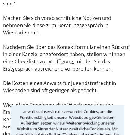
sind?
Machen Sie sich vorab schriftliche Notizen und
nehmen Sie diese zum Beratungsgespräch in
Wiesbaden mit.
Nachdem Sie über das Kontaktformular einen Rückruf
in einer Kanzlei angefordert haben, stellen wir Ihnen
eine Checkliste zur Verfügung, mit der Sie das
Erstgespräch ausreichend vorbereiten können.
Die Kosten eines Anwalts für Jugendstrafrecht in
Wiesbaden sind oft geringer als gedacht!
Wieviel ein Rechtsanwalt in Wiesbaden für eine
Erstberatung verlangen darf, ist in §34 des
anwalt-suchservice.de verwendet Cookies, um die
Funktionsfähigkeit unserer Website zu gewährleisten.
Rechtsanwaltsvergütungsgesetz (RVG) geregelt. Die
Außerdem setzen wir zur Weiterentwicklung unserer
Kosten für das erste Beratungsgespräch betragen
Website im Sinne der Nutzer zusätzliche Cookies ein. Mit
demnach maximal 190,00 € zzgl. MwSt.
dem Klick auf den Button "Cookies zulassen" stimmen Sie