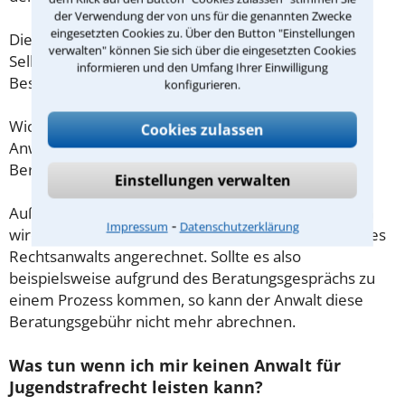
der Verwendung der von uns für die genannten Zwecke
eingesetzten Cookies zu. Über den Button "Einstellungen
Diese Regelung gilt jedoch nur für Verbraucher. Für
verwalten" können Sie sich über die eingesetzten Cookies
Selbstständige oder Freiberufler gilt diese
informieren und den Umfang Ihrer Einwilligung
Beschränkung nicht.
konfigurieren.
Wichtig daher: Klären Sie die Kostenfrage mit Ihrem
Cookies zulassen
Anwalt aus Wiesbaden schon zu Beginn der ersten
Beratung.
Einstellungen verwalten
Außerdem gut zu wissen: Gemäß § 34 Absatz 2 RVG
⁃
Impressum
Datenschutzerklärung
wird die Beratungsgebühr auf weitere Tätigkeiten des
Rechtsanwalts angerechnet. Sollte es also
beispielsweise aufgrund des Beratungsgesprächs zu
einem Prozess kommen, so kann der Anwalt diese
Beratungsgebühr nicht mehr abrechnen.
Was tun wenn ich mir keinen Anwalt für
Jugendstrafrecht leisten kann?