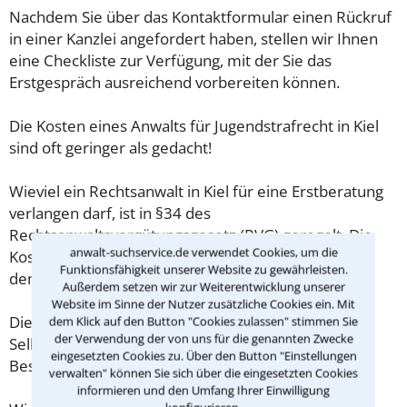
Nachdem Sie über das Kontaktformular einen Rückruf
in einer Kanzlei angefordert haben, stellen wir Ihnen
eine Checkliste zur Verfügung, mit der Sie das
Erstgespräch ausreichend vorbereiten können.
Die Kosten eines Anwalts für Jugendstrafrecht in Kiel
sind oft geringer als gedacht!
Wieviel ein Rechtsanwalt in Kiel für eine Erstberatung
verlangen darf, ist in §34 des
Rechtsanwaltsvergütungsgesetz (RVG) geregelt. Die
anwalt-suchservice.de verwendet Cookies, um die
Kosten für das erste Beratungsgespräch betragen
Funktionsfähigkeit unserer Website zu gewährleisten.
demnach maximal 190,00 € zzgl. MwSt.
Außerdem setzen wir zur Weiterentwicklung unserer
Website im Sinne der Nutzer zusätzliche Cookies ein. Mit
Diese Regelung gilt jedoch nur für Verbraucher. Für
dem Klick auf den Button "Cookies zulassen" stimmen Sie
der Verwendung der von uns für die genannten Zwecke
Selbstständige oder Freiberufler gilt diese
eingesetzten Cookies zu. Über den Button "Einstellungen
Beschränkung nicht.
verwalten" können Sie sich über die eingesetzten Cookies
informieren und den Umfang Ihrer Einwilligung