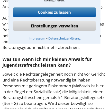
Wichtig daher: Klären Sie die Kostenfrage mit Ihrem
konfigurieren.
Anwalt aus Kiel schon zu Beginn der ersten Beratung.
Cookies zulassen
Außerdem gut zu wissen: Gemäß § 34 Absatz 2 RVG
wird die Beratungsgebühr auf weitere Tätigkeiten des
Einstellungen verwalten
Rechtsanwalts angerechnet. Sollte es also
beispielsweise aufgrund des Beratungsgesprächs zu
⁃
Impressum
Datenschutzerklärung
einem Prozess kommen, so kann der Anwalt diese
Beratungsgebühr nicht mehr abrechnen.
Was tun wenn ich mir keinen Anwalt für
Jugendstrafrecht leisten kann?
Soweit die Rechtsangelegenheit noch nicht vor Gericht
und eine Rechtsberatung notwendig ist, haben
Personen mit geringem Einkommen (Maßstab ist hier
in der Regel der Sozialhilfesatz) die Möglichkeit, einen
Beratungshilfeschein gemäß § 1 Beratungshilfegesetz
(BerHG) zu beantragen. Wird dieser bewilligt, so