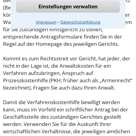
Beratungshilfeschein gemäß § 1 Beratungshilfegesetz
Einstellungen verwalten
(BerHG) zu beantragen. Wird dieser bewilligt, so
können Sie sich hiermit von einem Rechtsanwalt Ihrer
⁃
Wahl kostenfrei beraten lassen. Der Antrag ist bei dem
Impressum
Datenschutzerklärung
für Sie zuständigen Amtsgericht zu stellen,
entsprechende Antragsformulare finden Sie in der
Regel auf der Homepage des jeweiligen Gerichts.
Kommt es zum Rechtsstreit vor Gericht, hat jeder, der
nicht in der Lage ist, die Anwaltskosten für ein
Verfahren aufzubringen, Anspruch auf
Prozesskostenhilfe (PKH; früher auch als „Armenrecht“
bezeichnet). Fragen Sie auch dazu Ihren Anwalt.
Damit die Verfahrenskostenhilfe bewilligt werden
kann, muss im Vorfeld ein schriftlicher Antrag bei der
Geschäftsstelle des zuständigen Gerichtes gestellt
werden. Verwenden Sie für die Auskunft Ihrer
wirtschaftlichen Verhältnisse, die jeweiligen amtlichen