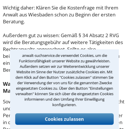
Wichtig daher: Klären Sie die Kostenfrage mit Ihrem
Anwalt aus Wiesbaden schon zu Beginn der ersten
Beratung.
Außerdem gut zu wissen: Gemäß § 34 Absatz 2 RVG
wird die Beratungsgebühr auf weitere Tätigkeiten des
Rechtsanwalts angerechnet. Sollte es also
beispielsweise aufgrund des Beratungsgesprächs zu
anwalt-suchservice.de verwendet Cookies, um die
Funktionsfähigkeit unserer Website zu gewährleisten.
einem Prozess kommen, so kann der Anwalt diese
Außerdem setzen wir zur Weiterentwicklung unserer
Beratungsgebühr nicht mehr abrechnen.
Website im Sinne der Nutzer zusätzliche Cookies ein. Mit
dem Klick auf den Button "Cookies zulassen" stimmen Sie
der Verwendung der von uns für die genannten Zwecke
Was tun wenn ich mir keinen Anwalt für
eingesetzten Cookies zu. Über den Button "Einstellungen
Maklerrecht leisten kann?
verwalten" können Sie sich über die eingesetzten Cookies
informieren und den Umfang Ihrer Einwilligung
Soweit die Rechtsangelegenheit noch nicht vor Gericht
konfigurieren.
und eine Rechtsberatung notwendig ist, haben
Personen mit geringem Einkommen (Maßstab ist hier
Cookies zulassen
in der Regel der Sozialhilfesatz) die Möglichkeit, einen