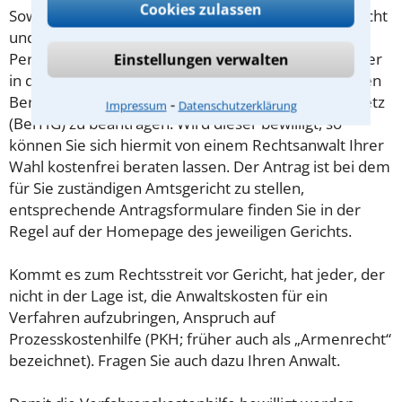
Cookies zulassen
Soweit die Rechtsangelegenheit noch nicht vor Gericht
und eine Rechtsberatung notwendig ist, haben
Personen mit geringem Einkommen (Maßstab ist hier
Einstellungen verwalten
in der Regel der Sozialhilfesatz) die Möglichkeit, einen
Beratungshilfeschein gemäß § 1 Beratungshilfegesetz
⁃
Impressum
Datenschutzerklärung
(BerHG) zu beantragen. Wird dieser bewilligt, so
können Sie sich hiermit von einem Rechtsanwalt Ihrer
Wahl kostenfrei beraten lassen. Der Antrag ist bei dem
für Sie zuständigen Amtsgericht zu stellen,
entsprechende Antragsformulare finden Sie in der
Regel auf der Homepage des jeweiligen Gerichts.
Kommt es zum Rechtsstreit vor Gericht, hat jeder, der
nicht in der Lage ist, die Anwaltskosten für ein
Verfahren aufzubringen, Anspruch auf
Prozesskostenhilfe (PKH; früher auch als „Armenrecht“
bezeichnet). Fragen Sie auch dazu Ihren Anwalt.