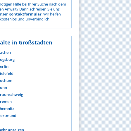
nötigen Hilfe bei Ihrer Suche nach dem
gen Anwalt? Dann schreiben Sie uns
unser
Kontaktformular
. Wir helfen
kostenlos und unverbindlich.
älte in Großstädten
achen
ugsburg
erlin
ielefeld
ochum
onn
raunschweig
remen
hemnitz
ortmund
ehr anzeigen