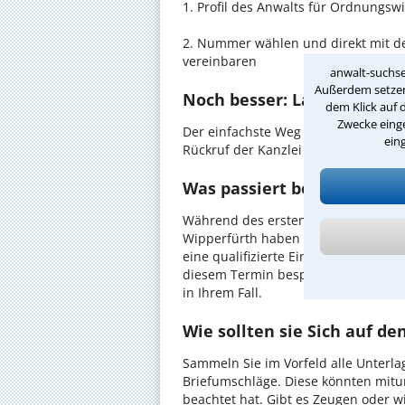
1. Profil des Anwalts für Ordnungsw
2. Nummer wählen und direkt mit de
vereinbaren
anwalt-suchse
Außerdem setzen 
Noch besser: Lassen Sie si
dem Klick auf 
Zwecke einge
Der einfachste Weg zum Anwalt in Wi
ein
Rückruf der Kanzlei anzufordern - pr
Was passiert beim anwaltl
Während des ersten Gesprächs mit I
Wipperfürth haben Sie die Möglichke
eine qualifizierte Einschätzung zu I
diesem Termin besprechen Sie dann
in Ihrem Fall.
Wie sollten sie Sich auf d
Sammeln Sie im Vorfeld alle Unterlag
Briefumschläge. Diese könnten mitu
beachtet hat. Gibt es Zeugen oder w