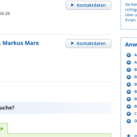
Sie be
Kontaktdaten
richti
24-26
über 
Ihnen 
ur. Markus Marx
Kontaktdaten
Anw
A
A
B
B
B
B
B
B
suche?
C
D
ge
m