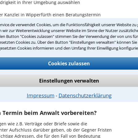
idrigkeit in Ihrer Umgebung auswählen
r Kanzlei in Wipperfürth einen Beratungstermin
rvice.de verwendet Cookies, um die Funktionsfähigkeit unserer Website zu 
wir zur Weiterentwicklung unserer Website im Sinne der Nutzer zusätzliche
ch zurückrufen
den Button "Cookies zulassen" stimmen Sie der Verwendung der von uns fü
setzten Cookies zu. Über den Button "Einstellungen verwalten" können Sie 
pperfürth ist es, über unser Kontaktformular einen
gesetzten Cookies informieren und den Umfang Ihrer Einwilligung konfigurie
obieren Sie es gleich aus.
Cookies zulassen
ichen Erstgespräch in Wipperfürth?
hrem Rechtsanwalt für Ordnungswidrigkeit in
Einstellungen verwalten
it, in Ruhe den Sachverhalt zu schildern, sodass Sie
hrem Fall und Ihren Erfolgsaussichten erhalten. In
 mit Ihrem Anwalt auch die weitere Vorgehensweise
Impressum
Datenschutzerklärung
⁃
en Termin beim Anwalt vorbereiten?
en wie z.B. Verträge oder Briefe sowie die
nter Aufschluss darüber geben, ob der Gegner Fristen
ichtige Adressen, die für den Fall von Bedeutung