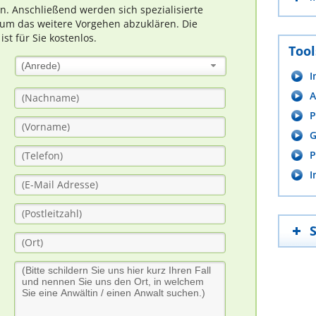
rn. Anschließend werden sich spezialisierte
um das weitere Vorgehen abzuklären. Die
t für Sie kostenlos.
Tool
(Anrede)
I
A
P
G
P
I