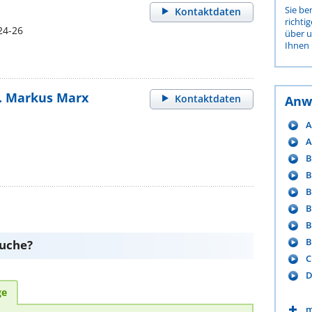
Sie be
Kontaktdaten
richti
24-26
über 
Ihnen 
ur. Markus Marx
Kontaktdaten
Anw
A
A
B
B
B
B
B
B
suche?
C
D
ge
m