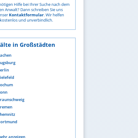
nötigen Hilfe bei Ihrer Suche nach dem
gen Anwalt? Dann schreiben Sie uns
unser
Kontaktformular
. Wir helfen
kostenlos und unverbindlich.
älte in Großstädten
achen
ugsburg
erlin
ielefeld
ochum
onn
raunschweig
remen
hemnitz
ortmund
ehr anzeigen