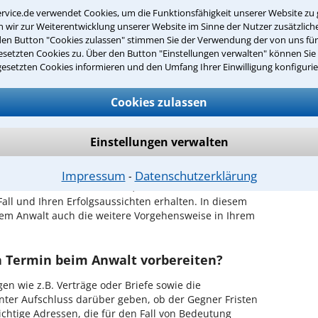
in Ihrer Umgebung auswählen
rvice.de verwendet Cookies, um die Funktionsfähigkeit unserer Website zu 
wir zur Weiterentwicklung unserer Website im Sinne der Nutzer zusätzliche
r Kanzlei in Wipperfürth einen Beratungstermin
den Button "Cookies zulassen" stimmen Sie der Verwendung der von uns fü
setzten Cookies zu. Über den Button "Einstellungen verwalten" können Sie 
gesetzten Cookies informieren und den Umfang Ihrer Einwilligung konfigurie
ch zurückrufen
Cookies zulassen
pperfürth ist es, über unser Kontaktformular einen
obieren Sie es gleich aus.
Einstellungen verwalten
ichen Erstgespräch in Wipperfürth?
hrem Rechtsanwalt für Revision in Wipperfürth
Impressum
Datenschutzerklärung
⁃
en Sachverhalt zu schildern, sodass Sie eine
Fall und Ihren Erfolgsaussichten erhalten. In diesem
em Anwalt auch die weitere Vorgehensweise in Ihrem
en Termin beim Anwalt vorbereiten?
en wie z.B. Verträge oder Briefe sowie die
nter Aufschluss darüber geben, ob der Gegner Fristen
ichtige Adressen, die für den Fall von Bedeutung