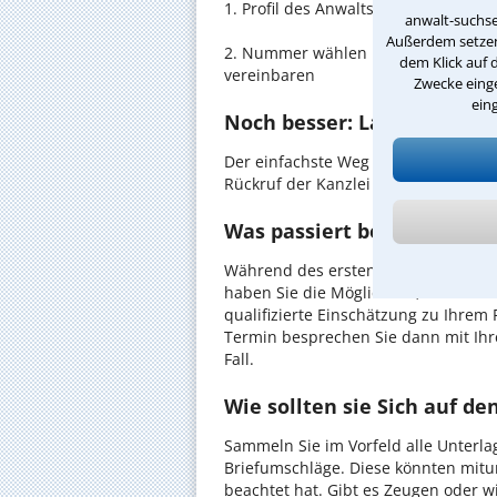
1. Profil des Anwalts für Revision 
anwalt-suchse
Außerdem setzen 
2. Nummer wählen und direkt mit de
dem Klick auf 
vereinbaren
Zwecke einge
ein
Noch besser: Lassen Sie si
Der einfachste Weg zum Anwalt in Wi
Rückruf der Kanzlei anzufordern - pr
Was passiert beim anwaltl
Während des ersten Gesprächs mit I
haben Sie die Möglichkeit, in Ruhe d
qualifizierte Einschätzung zu Ihrem 
Termin besprechen Sie dann mit Ihr
Fall.
Wie sollten sie Sich auf d
Sammeln Sie im Vorfeld alle Unterlag
Briefumschläge. Diese könnten mitu
beachtet hat. Gibt es Zeugen oder w