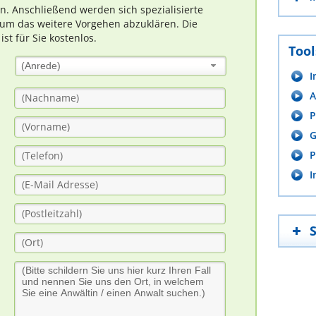
rn. Anschließend werden sich spezialisierte
um das weitere Vorgehen abzuklären. Die
t für Sie kostenlos.
Tool
(Anrede)
I
A
P
G
P
I