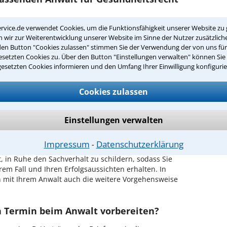
rvice.de verwendet Cookies, um die Funktionsfähigkeit unserer Website zu 
tsrecht in Ihrer Umgebung auswählen
wir zur Weiterentwicklung unserer Website im Sinne der Nutzer zusätzliche
den Button "Cookies zulassen" stimmen Sie der Verwendung der von uns fü
r Kanzlei in Wuppertal einen Beratungstermin
setzten Cookies zu. Über den Button "Einstellungen verwalten" können Sie 
gesetzten Cookies informieren und den Umfang Ihrer Einwilligung konfigurie
ch zurückrufen
Cookies zulassen
uppertal ist es, über unser Kontaktformular einen
obieren Sie es gleich aus.
Einstellungen verwalten
ichen Erstgespräch in Wuppertal?
Impressum
Datenschutzerklärung
⁃
hrem Rechtsanwalt für Gesundheitsrecht in
, in Ruhe den Sachverhalt zu schildern, sodass Sie
hrem Fall und Ihren Erfolgsaussichten erhalten. In
 mit Ihrem Anwalt auch die weitere Vorgehensweise
en Termin beim Anwalt vorbereiten?