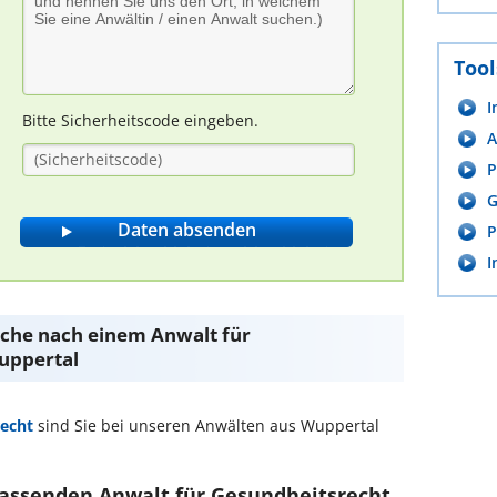
Tool
I
Bitte Sicherheitscode eingeben.
A
P
G
P
I
Suche nach einem Anwalt für
uppertal
echt
sind Sie bei unseren Anwälten aus Wuppertal
 passenden Anwalt für Gesundheitsrecht