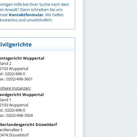
nötigen Hilfe bei Ihrer Suche nach dem
gen Anwalt? Dann schreiben Sie uns
unser
Kontaktformular
. Wir helfen
kostenlos und unverbindlich.
ivilgerichte
mtsgericht Wuppertal
iland 2
2103 Wuppertal
el.: 0202/498-0
ax.: 0202/498-3601
öhere Instanzen:
andgericht Wuppertal
iland 1
2103 Wuppertal
el.: 0202/498-0
ax.: 0202/498-3504
berlandesgericht Düsseldorf
ecilienallee 3
0474 Düsseldorf