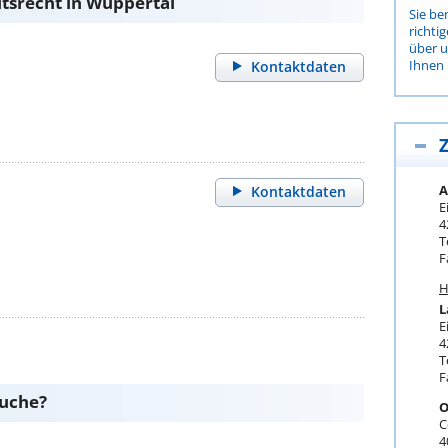
tsrecht in Wuppertal
Sie be
richti
über 
Ihnen 
Kontaktdaten
Z
A
Kontaktdaten
E
4
T
F
H
L
E
4
T
F
suche?
O
C
4