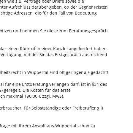
en wie z.B. Verträge oder Briefe sowie die
nter Aufschluss darüber geben, ob der Gegner Fristen
ichtige Adressen, die für den Fall von Bedeutung
 Notizen und nehmen Sie diese zum Beratungsgespräch
ar einen Rückruf in einer Kanzlei angefordert haben,
r Verfügung, mit der Sie das Erstgespräch ausreichend
heitsrecht in Wuppertal sind oft geringer als gedacht!
l für eine Erstberatung verlangen darf, ist in §34 des
 geregelt. Die Kosten für das erste
h maximal 190,00 € zzgl. MwSt.
erbraucher. Für Selbstständige oder Freiberufler gilt
nfrage mit Ihrem Anwalt aus Wuppertal schon zu