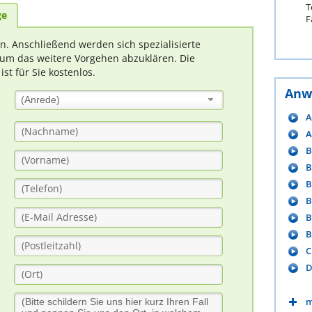
T
ge
F
rn. Anschließend werden sich spezialisierte
um das weitere Vorgehen abzuklären. Die
t für Sie kostenlos.
Anw
(Anrede)
A
A
B
B
B
B
B
B
C
D
m