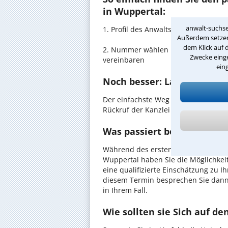
in Wuppertal:
anwalt-suchse
1. Profil des Anwalts für Gesundhei
Außerdem setzen 
dem Klick auf 
2. Nummer wählen und direkt mit de
Zwecke einge
vereinbaren
ein
Noch besser: Lassen Sie si
Der einfachste Weg zum Anwalt in W
Rückruf der Kanzlei anzufordern - pr
Was passiert beim anwaltl
Während des ersten Gesprächs mit I
Wuppertal haben Sie die Möglichkeit
eine qualifizierte Einschätzung zu I
diesem Termin besprechen Sie dann
in Ihrem Fall.
Wie sollten sie Sich auf d