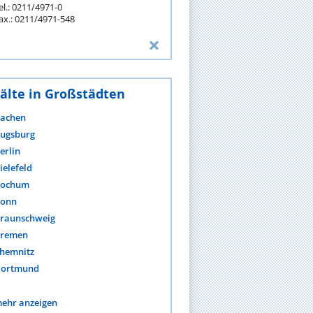
el.: 0211/4971-0
ax.: 0211/4971-548
älte in Großstädten
achen
ugsburg
erlin
ielefeld
ochum
onn
raunschweig
remen
hemnitz
ortmund
ehr anzeigen