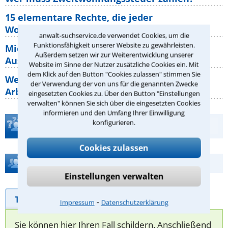
15 elementare Rechte, die jeder
Wohnungseigentümer kennen sollte
anwalt-suchservice.de verwendet Cookies, um die
Funktionsfähigkeit unserer Website zu gewährleisten.
Mietpreisbremse 2026: Alle Regeln,
Außerdem setzen wir zur Weiterentwicklung unserer
Ausnahmen und Rechte für Mieter
Website im Sinne der Nutzer zusätzliche Cookies ein. Mit
dem Klick auf den Button "Cookies zulassen" stimmen Sie
Welche Regeln für Teilnahme, Urlaub,
der Verwendung der von uns für die genannten Zwecke
Arbeitszeit gelten beim
eingesetzten Cookies zu. Über den Button "Einstellungen
verwalten" können Sie sich über die eingesetzten Cookies
informieren und den Umfang Ihrer Einwilligung
konfigurieren.
Teste Dein Rechtswissen
Cookies zulassen
Hilfe bei Ihrer Anwaltsuche?
Einstellungen verwalten
Telefonhilfe
Beratungsanfrage
⁃
Impressum
Datenschutzerklärung
Sie können hier Ihren Fall schildern. Anschließend