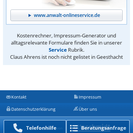
www.anwalt-onlineservice.de
Kostenrechner, Impressum-Generator und
alltagsrelevante Formulare finden Sie in unserer
Service
Rubrik.
Claus Ahrens ist noch nicht gelistet in Geesthacht
Kontakt
Impressum
Datenschutzerklärung
Über uns
Telefon­hilfe
Beratungs­anfrage
Ein Unternehmen von