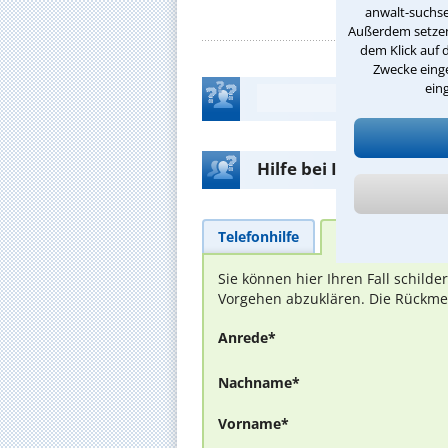
anwalt-suchse
Außerdem setzen 
dem Klick auf 
Zwecke einge
ein
Hilfe bei Ihrer Anwalt
Telefonhilfe
Beratungsanfra
Sie können hier Ihren Fall schild
Vorgehen abzuklären. Die Rückmel
Anrede*
Nachname*
Vorname*