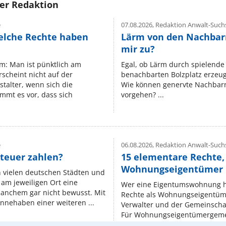
rer Redaktion
e
07.08.2026,
Redaktion Anwalt-Suchs
elche Rechte haben
Lärm von den Nachbar
mir zu?
um: Man ist pünktlich am
Egal, ob Lärm durch spielende 
rscheint nicht auf der
benachbarten Bolzplatz erzeugt 
stalter, wenn sich die
Wie können genervte Nachbarn
mmt es vor, dass sich
vorgehen? ...
e
06.08.2026,
Redaktion Anwalt-Suchs
teuer zahlen?
15 elementare Rechte, 
Wohnungseigentümer k
n vielen deutschen Städten und
am jeweiligen Ort eine
Wer eine Eigentumswohnung hat
manchem gar nicht bewusst. Mit
Rechte als Wohnungseigentüm
nnehaben einer weiteren ...
Verwalter und der Gemeinschaf
Für Wohnungseigentümergemei
Regeln, niedergelegt ...