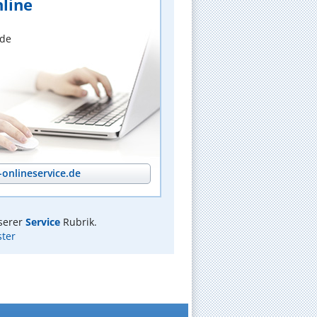
line
nde
onlineservice.de
serer
Service
Rubrik.
ter