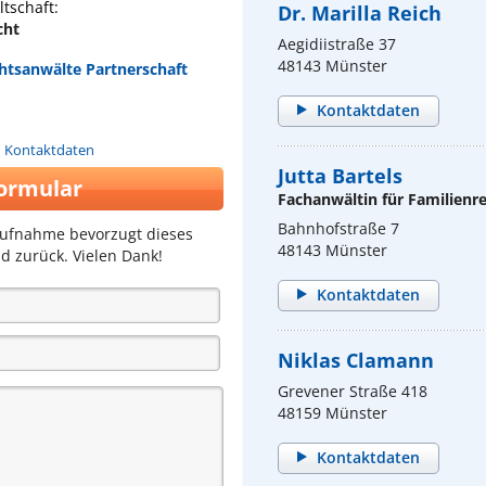
tschaft:
Dr. Marilla Reich
cht
Aegidiistraße 37
48143 Münster
htsanwälte Partnerschaft
Kontaktdaten
n Kontaktdaten
Jutta Bartels
ormular
Fachanwältin für Familienr
Bahnhofstraße 7
aufnahme bevorzugt dieses
48143 Münster
d zurück. Vielen Dank!
Kontaktdaten
Niklas Clamann
Grevener Straße 418
48159 Münster
Kontaktdaten